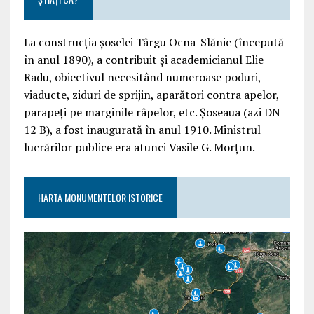
La construcția șoselei Târgu Ocna-Slănic (începută
în anul 1890), a contribuit și academicianul Elie
Radu, obiectivul necesitând numeroase poduri,
viaducte, ziduri de sprijin, aparători contra apelor,
parapeți pe marginile râpelor, etc. Șoseaua (azi DN
12 B), a fost inaugurată în anul 1910. Ministrul
lucrărilor publice era atunci Vasile G. Morțun.
HARTA MONUMENTELOR ISTORICE