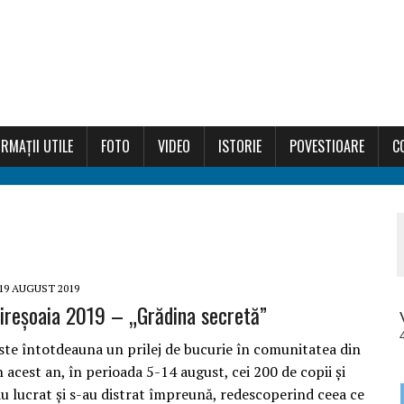
RMAȚII UTILE
FOTO
VIDEO
ISTORIE
POVESTIOARE
C
19 AUGUST 2019
reșoaia 2019 – „Grădina secretă”
te întotdeauna un prilej de bucurie în comunitatea din
n acest an, în perioada 5-14 august, cei 200 de copii și
au lucrat și s-au distrat împreună, redescoperind ceea ce