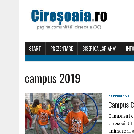
START
PREZENTARE
BISERICA „SF. ANA”
INFO
campus 2019
EVENIMENT
Campus Ci
Campusul es
Cireșoaia! Î
animatorii 