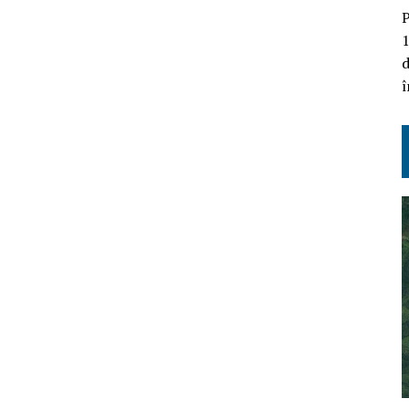
P
1
d
î