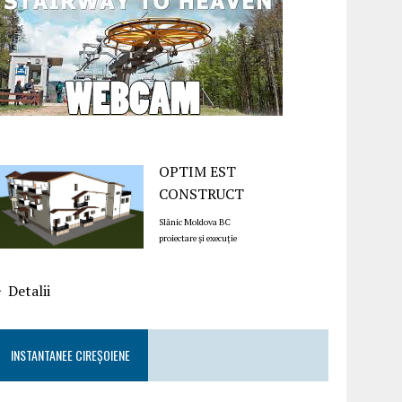
OPTIM EST
CONSTRUCT
Slănic Moldova BC
proiectare și execuție
Detalii
INSTANTANEE CIREȘOIENE