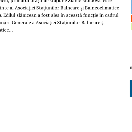
ciu, primarul orașului-stațiune Slănic Moldova, este
nte al Asociației Stațiunilor Balneare și Balneoclimatice
 Edilul slănicean a fost ales în această funcție în cadrul
nării Generale a Asociației Stațiunilor Balneare și
atice…