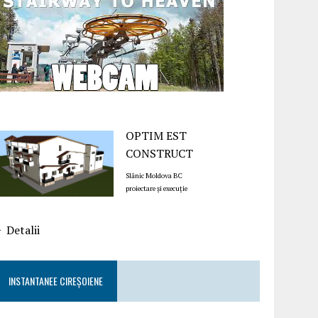
OPTIM EST
CONSTRUCT
Slănic Moldova BC
proiectare și execuție
Detalii
INSTANTANEE CIREȘOIENE