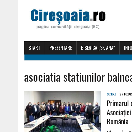
START
PREZENTARE
BISERICA „SF. ANA”
INFO
asociatia statiunilor balne
STIRI
27 FEB
Primarul 
Asociației
România