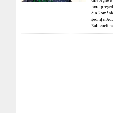
Gheorghe Ba
noul președi
din România.
ședinței Adu
Balneoclim