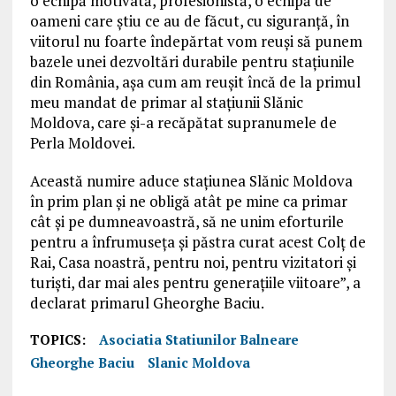
o echipă motivată, profesionistă, o echipă de
oameni care știu ce au de făcut, cu siguranță, în
viitorul nu foarte îndepărtat vom reuși să punem
bazele unei dezvoltări durabile pentru stațiunile
din România, așa cum am reușit încă de la primul
meu mandat de primar al stațiunii Slănic
Moldova, care și-a recăpătat supranumele de
Perla Moldovei.
Această numire aduce stațiunea Slănic Moldova
în prim plan și ne obligă atât pe mine ca primar
cât și pe dumneavoastră, să ne unim eforturile
pentru a înfrumuseța și păstra curat acest Colț de
Rai, Casa noastră, pentru noi, pentru vizitatori și
turiști, dar mai ales pentru generațiile viitoare”, a
declarat primarul Gheorghe Baciu.
TOPICS:
Asociatia Statiunilor Balneare
Gheorghe Baciu
Slanic Moldova