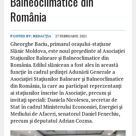
Balneoclimatice din
România
POSTED BY:
REDACȚIA
27 FEBRUARIE 2021
Gheorghe Baciu, primarul orașului-stațiune
Slănic Moldova, este noul președinte al Asociației
Stațiunilor Balneare și Balneoclimatice din
România. Edilul slănicean a fost ales în această
funcție în cadrul ședinței Adunării Generale a
Asociației Stațiunilor Balneare și Balneoclimatice
din România, la care au participat reprezentanți
ai stațiunilor înscrise în Asociație, precum și
invitați speciali: Daniela Nicolescu, secretar de
Stat în cadrul Ministerului Economiei, Energiei și
Mediului de Afaceri, senatorul Daniel Fenechiu,
precum și deputatul Adrian Cozma.