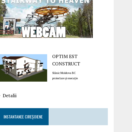
OPTIM EST
CONSTRUCT
Slănic Moldova BC
proiectare și execuție
Detalii
INSTANTANEE CIREȘOIENE