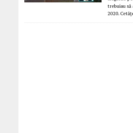
trebuiau să 
2020. Cetăț