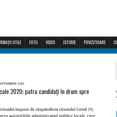
RMAȚII UTILE
FOTO
VIDEO
ISTORIE
POVESTIOARE
C
SEPTEMBRIE 2020
ocale 2020: patru candidați în drum spre
erioadei impuse de răspândirea virusului Covid 19,
ntru autoritățile administrației publice locale, care