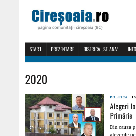
START
PREZENTARE
BISERICA „SF. ANA”
INFO
2020
POLITICA
1 
Alegeri l
Primărie
Din cauza p
alegerile pe