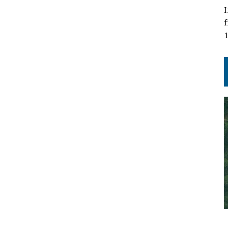
I
f
1