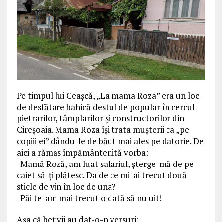
Pe timpul lui Ceașcă, „La mama Roza” era un loc
de desfătare bahică destul de popular în cercul
pietrarilor, tâmplarilor și constructorilor din
Cireșoaia. Mama Roza își trata mușterii ca „pe
copiii ei” dându-le de băut mai ales pe datorie. De
aici a rămas împământenită vorba:
-Mamă Roză, am luat salariul, șterge-mă de pe
caiet să-ți plătesc. Da de ce mi-ai trecut două
sticle de vin în loc de una?
-Păi te-am mai trecut o dată să nu uit!
Așa că bețivii au dat-o-n versuri: