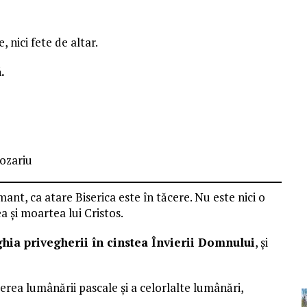
, nici fete de altar.
.
ozariu
mant, ca atare Biserica este în tăcere. Nu este nici o
a și moartea lui Cristos.
ghia privegherii în cinstea Învierii Domnului
, și
derea lumânării pascale și a celorlalte lumânări,