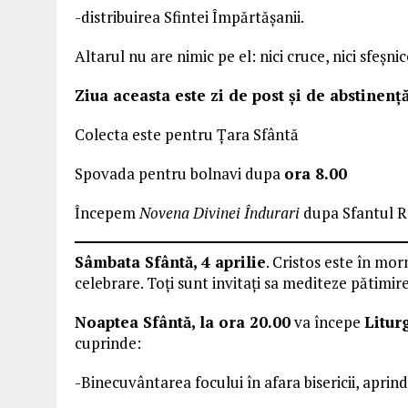
-distribuirea Sfintei Împărtășanii.
Altarul nu are nimic pe el: nici cruce, nici sfeșnice
Ziua aceasta este zi de post și de abstinență
Colecta este pentru Țara Sfântă
Spovada pentru bolnavi dupa
ora 8.00
Începem
Novena Divinei Îndurari
dupa Sfantul R
Sâmbata Sfântă, 4 aprilie
. Cristos este în mor
celebrare. Toți sunt invitați sa mediteze pătimire
Noaptea Sfântă, la ora 20.00
va începe
Litur
cuprinde:
-Binecuvântarea focului în afara bisericii, aprin