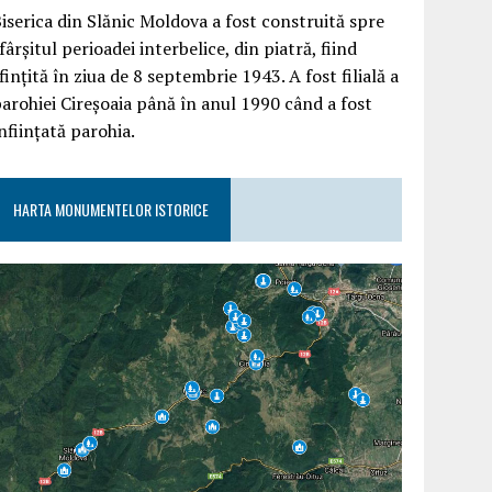
iserica din Slănic Moldova a fost construită spre
fârşitul perioadei interbelice, din piatră, fiind
finţită în ziua de 8 septembrie 1943. A fost filială a
arohiei Cireşoaia până în anul 1990 când a fost
nfiinţată parohia.
HARTA MONUMENTELOR ISTORICE