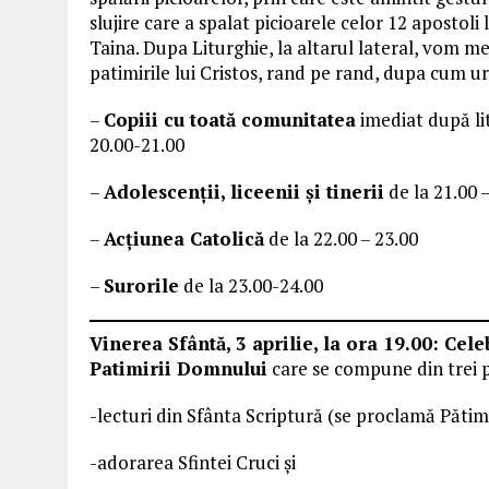
slujire care a spalat picioarele celor 12 apostoli 
Taina. Dupa Liturghie, la altarul lateral, vom me
patimirile lui Cristos, rand pe rand, dupa cum 
–
Copiii cu toată comunitatea
imediat după li
20.00-21.00
–
Adolescenții, liceenii și tinerii
de la 21.00 
–
Acțiunea Catolică
de la 22.00 – 23.00
–
Surorile
de la 23.00-24.00
Vinerea Sfântă, 3 aprilie, la ora 19.00: Cel
Patimirii Domnului
care se compune din trei p
-lecturi din Sfânta Scriptură (se proclamă Păti
-adorarea Sfintei Cruci și