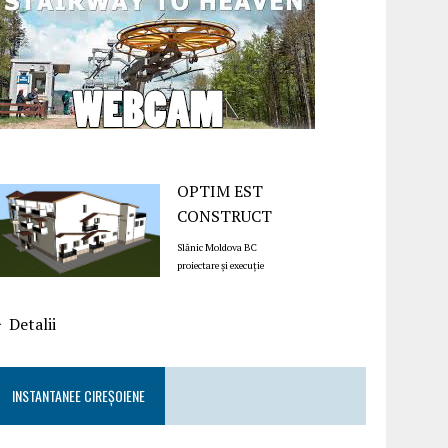
OPTIM EST
CONSTRUCT
Slănic Moldova BC
proiectare și execuție
Detalii
INSTANTANEE CIREȘOIENE