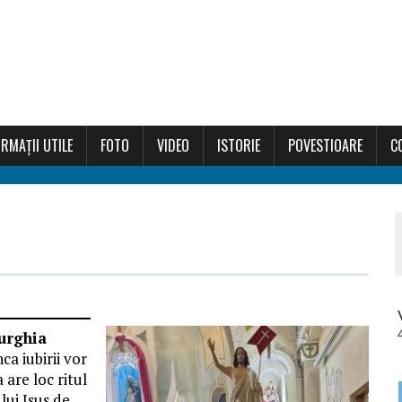
RMAȚII UTILE
FOTO
VIDEO
ISTORIE
POVESTIOARE
C
urghia
ca iubirii vor
 are loc ritul
 lui Isus de