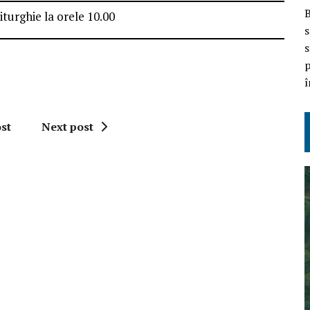
B
liturghie la orele 10.00
s
s
p
î
st
Next post