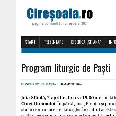
START
PREZENTARE
BISERICA „SF. ANA”
INFO
Program liturgic de Paști
POSTED BY:
REDACȚIA
30 MARTIE 2026
Joia Sfântă, 2 aprilie, la ora 19.00
are loc
Lit
Cinei Domnului
. Împărtășania, Preoția și porun
sta în centrul acestei Liturghii. În cadrul acesteia
spălării picioarelor, prin care este amintit gestul