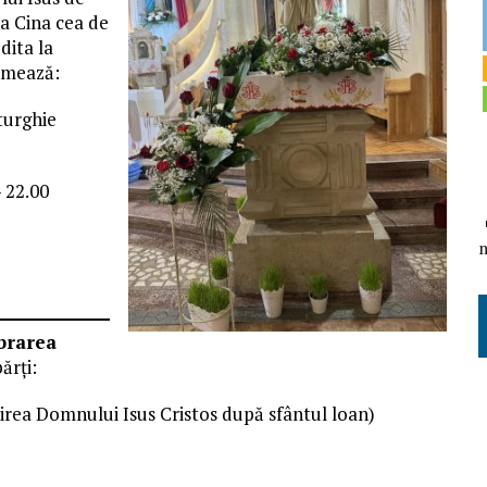
la Cina cea de
dita la
urmează:
turghie
– 22.00
ebrarea
ărți:
mirea Domnului Isus Cristos după sfântul loan)