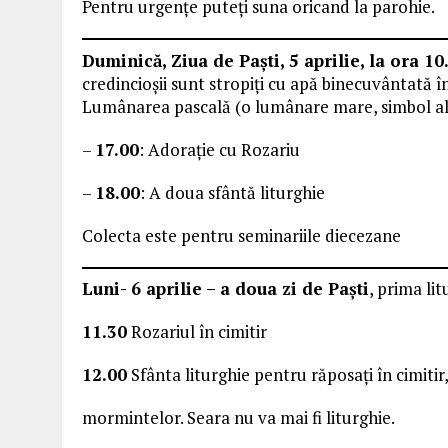
Pentru urgențe puteți suna oricand la parohie.
Duminică, Ziua de Paști, 5 aprilie, la ora 10
credincioșii sunt stropiți cu apă binecuvântată î
Lumânarea pascală (o lumânare mare, simbol al În
–
17.00
: Adorație cu Rozariu
–
18.00
: A doua sfântă liturghie
Colecta este pentru seminariile diecezane
Luni- 6 aprilie – a doua zi de Paști
, prima li
11.30
Rozariul în cimitir
12.00
Sfânta liturghie pentru răposați în cimit
mormintelor. Seara nu va mai fi liturghie.