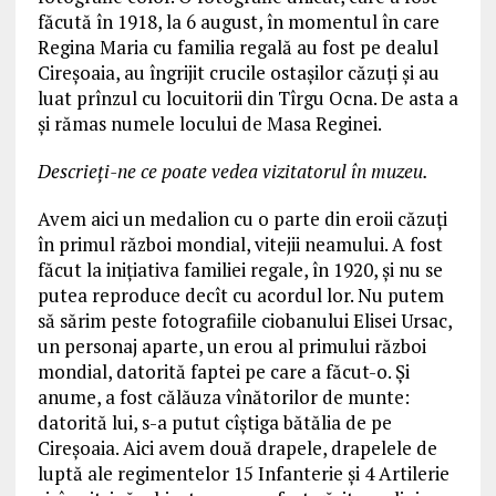
făcută în 1918, la 6 august, în momentul în care
Regina Maria cu familia regală au fost pe dealul
Cireșoaia, au îngrijit crucile ostașilor căzuți și au
luat prînzul cu locuitorii din Tîrgu Ocna. De asta a
și rămas numele locului de Masa Reginei.
Descrieți-ne ce poate vedea vizitatorul în muzeu.
Avem aici un medalion cu o parte din eroii căzuți
în primul război mondial, vitejii neamului. A fost
făcut la inițiativa familiei regale, în 1920, și nu se
putea reproduce decît cu acordul lor. Nu putem
să sărim peste fotografiile ciobanului Elisei Ursac,
un personaj aparte, un erou al primului război
mondial, datorită faptei pe care a făcut-o. Și
anume, a fost călăuza vînătorilor de munte:
datorită lui, s-a putut cîștiga bătălia de pe
Cireșoaia. Aici avem două drapele, drapelele de
luptă ale regimentelor 15 Infanterie și 4 Artilerie