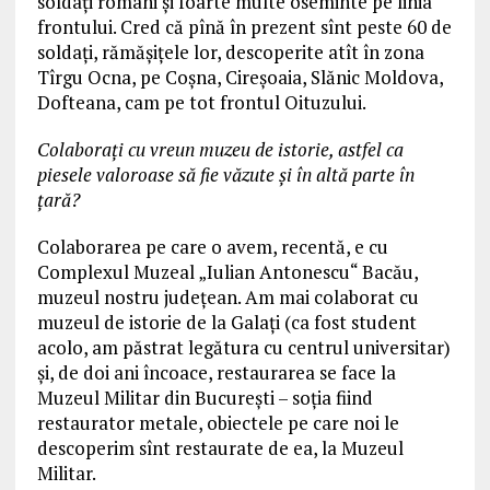
soldați români și foarte multe oseminte pe linia
frontului. Cred că pînă în prezent sînt peste 60 de
soldați, rămășițele lor, descoperite atît în zona
Tîrgu Ocna, pe Coșna, Cireșoaia, Slănic Moldova,
Dofteana, cam pe tot frontul Oituzului.
Colaborați cu vreun muzeu de istorie, astfel ca
piesele valoroase să fie văzute și în altă parte în
țară?
Colaborarea pe care o avem, recentă, e cu
Complexul Muzeal „Iulian Antonescu“ Bacău,
muzeul nostru județean. Am mai colaborat cu
muzeul de istorie de la Galați (ca fost student
acolo, am păstrat legătura cu centrul universitar)
și, de doi ani încoace, restaurarea se face la
Muzeul Militar din București – soția fiind
restaurator metale, obiectele pe care noi le
descoperim sînt restaurate de ea, la Muzeul
Militar.