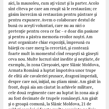
aici, la mausoleu, cum ați văzut și la parter. Acolo
sînt cîteva pe care am reușit să le restaurăm; ce
găsim încercăm să restaurăm pentru păstrare și
pentru expunere. Avem o colaborare destul de
bună cu acești voluntari, care nu au nici o
pretenție pentru ceea ce fac – e doar din pasiune
și pentru a păstra memoria eroilor noștri. Am
avut organizate chiar expoziții, împreună cu
băieții cu care merg la cercetări, și contează
foarte mult în momentul cînd reușești să găsești
ceva nou. Multe lucruri sînt inedite și neștiute, de
exemplu, în zona Cireșoaiei, spre Slănic Moldova,
Armata Română a luptat împotriva unor trupe
de elită ale cavaleriei prusace, dragoni imperiali,
despre care noi, inițial, nu știam nimic. Am găsit în
front, după aia am căutat în arhivele militare,
cele două regimente care au luptat în zona aia și
au fost decimate de trupele românești. Am găsit
și o groapă comună, la Slănic Moldova, 21 de