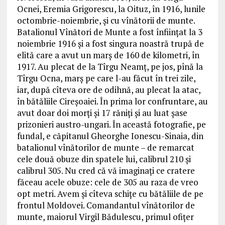
Ocnei, Eremia Grigorescu, la Oituz, în 1916, lunile
octombrie-noiembrie, și cu vînătorii de munte.
Batalionul Vînători de Munte a fost înființat la 3
noiembrie 1916 și a fost singura noastră trupă de
elită care a avut un marș de 160 de kilometri, în
1917. Au plecat de la Tîrgu Neamț, pe jos, pînă la
Tîrgu Ocna, marș pe care l-au făcut în trei zile,
iar, după cîteva ore de odihnă, au plecat la atac,
în bătăliile Cireșoaiei. În prima lor confruntare, au
avut doar doi morți și 17 răniți și au luat șase
prizonieri austro-ungari. În această fotografie, pe
fundal, e căpitanul Gheorghe Ionescu-Sinaia, din
batalionul vînătorilor de munte – de remarcat
cele două obuze din spatele lui, calibrul 210 și
calibrul 305. Nu cred că vă imaginați ce cratere
făceau acele obuze: cele de 305 au raza de vreo
opt metri. Avem și cîteva schițe cu bătăliile de pe
frontul Moldovei. Comandantul vînătorilor de
munte, maiorul Virgil Bădulescu, primul ofițer