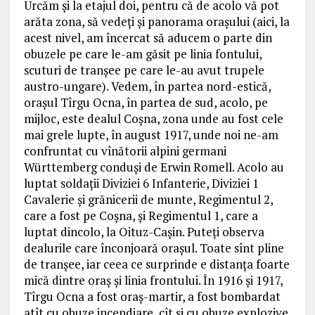
Urcăm și la etajul doi, pentru că de acolo vă pot
arăta zona, să vedeți și panorama orașului (aici, la
acest nivel, am încercat să aducem o parte din
obuzele pe care le-am găsit pe linia fontului,
scuturi de tranșee pe care le-au avut trupele
austro-ungare). Vedem, în partea nord-estică,
orașul Tîrgu Ocna, în partea de sud, acolo, pe
mijloc, este dealul Coșna, zona unde au fost cele
mai grele lupte, în august 1917, unde noi ne-am
confruntat cu vînătorii alpini germani
Württemberg conduși de Erwin Romell. Acolo au
luptat soldații Diviziei 6 Infanterie, Diviziei 1
Cavalerie și grănicerii de munte, Regimentul 2,
care a fost pe Coșna, și Regimentul 1, care a
luptat dincolo, la Oituz-Cașin. Puteți observa
dealurile care înconjoară orașul. Toate sînt pline
de tranșee, iar ceea ce surprinde e distanța foarte
mică dintre oraș și linia frontului. În 1916 și 1917,
Tîrgu Ocna a fost oraș-martir, a fost bombardat
atît cu obuze incendiare, cît și cu obuze explozive