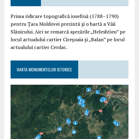
Prima ridicare topografică iosefină (1788–1790)
pentru Țara Moldovei prezintă și o hartă a Văii
Slănicului. Aici se remarcă așezările „Heleshtieu” pe
locul actualului cartier Cireșoaia și „Balan” pe locul
actualului cartier Cerdac.
HARTA MONUMENTELOR ISTORICE