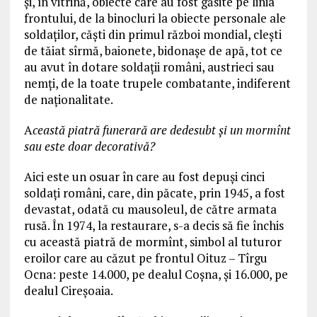
și, în vitrină, obiecte care au fost găsite pe linia
frontului, de la binocluri la obiecte personale ale
soldaților, căști din primul război mondial, clești
de tăiat sîrmă, baionete, bidonașe de apă, tot ce
au avut în dotare soldații români, austrieci sau
nemți, de la toate trupele combatante, indiferent
de naționalitate.
A
ceastă piatră funerară are dedesubt și un mormînt
sau este doar decorativă?
Aici este un osuar în care au fost depuși cinci
soldați români, care, din păcate, prin 1945, a fost
devastat, odată cu mausoleul, de către armata
rusă. În 1974, la restaurare, s-a decis să fie închis
cu această piatră de mormînt, simbol al tuturor
eroilor care au căzut pe frontul Oituz – Tîrgu
Ocna: peste 14.000, pe dealul Coșna, și 16.000, pe
dealul Cireșoaia.