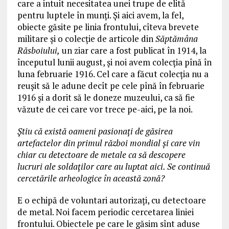
care a intuit necesitatea unei trupe de elită
pentru luptele în munți. Și aici avem, la fel,
obiecte găsite pe linia frontului, cîteva brevete
militare și o colecție de articole din
Săptămâna
Răsboiului,
un ziar care a fost publicat în 1914, la
începutul lunii august, și noi avem colecția pînă în
luna februarie 1916. Cel care a făcut colecția nu a
reușit să le adune decît pe cele pînă în februarie
1916 și a dorit să le doneze muzeului, ca să fie
văzute de cei care vor trece pe-aici, pe la noi.
Știu că există oameni pasionați de găsirea
artefactelor din primul război mondial și care vin
chiar cu detectoare de metale ca să descopere
lucruri ale soldaților care au luptat aici. Se continuă
cercetările arheologice în această zonă?
E o echipă de voluntari autorizați, cu detectoare
de metal. Noi facem periodic cercetarea liniei
frontului. Obiectele pe care le găsim sînt aduse