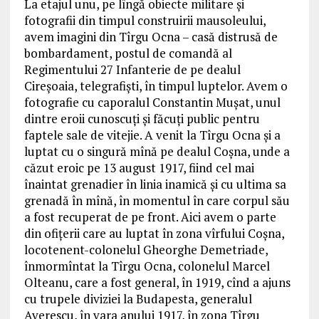
La etajul unu, pe lîngă obiecte militare și
fotografii din timpul construirii mausoleului,
avem imagini din Tîrgu Ocna – casă distrusă de
bombardament, postul de comandă al
Regimentului 27 Infanterie de pe dealul
Cireșoaia, telegrafiști, în timpul luptelor. Avem o
fotografie cu caporalul Constantin Mușat, unul
dintre eroii cunoscuți și făcuți public pentru
faptele sale de vitejie. A venit la Tîrgu Ocna și a
luptat cu o singură mînă pe dealul Coșna, unde a
căzut eroic pe 13 august 1917, fiind cel mai
înaintat grenadier în linia inamică și cu ultima sa
grenadă în mînă, în momentul în care corpul său
a fost recuperat de pe front. Aici avem o parte
din ofițerii care au luptat în zona vîrfului Coșna,
locotenent-colonelul Gheorghe Demetriade,
înmormîntat la Tîrgu Ocna, colonelul Marcel
Olteanu, care a fost general, în 1919, cînd a ajuns
cu trupele diviziei la Budapesta, generalul
Averescu, în vara anului 1917, în zona Tîrgu