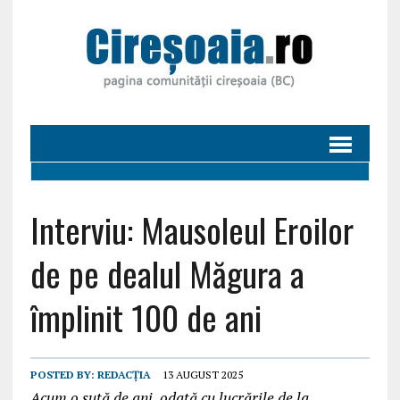
Interviu: Mausoleul Eroilor
de pe dealul Măgura a
împlinit 100 de ani
POSTED BY:
REDACȚIA
13 AUGUST 2025
Acum o sută de ani, odată cu lucrările de la