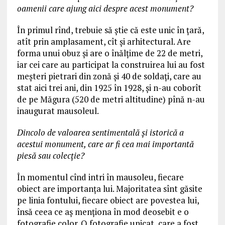
oamenii care ajung aici despre acest monument?
În primul rînd, trebuie să știe că este unic în țară,
atît prin amplasament, cît și arhitectural. Are
forma unui obuz și are o înălțime de 22 de metri,
iar cei care au participat la construirea lui au fost
meșteri pietrari din zonă și 40 de soldați, care au
stat aici trei ani, din 1925 în 1928, și n-au coborît
de pe Măgura (520 de metri altitudine) pînă n-au
inaugurat mausoleul.
Dincolo de valoarea sentimentală și istorică a
acestui monument, care ar fi cea mai importantă
piesă sau colecție?
În momentul cînd intri în mausoleu, fiecare
obiect are importanța lui. Majoritatea sînt găsite
pe linia fontului, fiecare obiect are povestea lui,
însă ceea ce aș menționa în mod deosebit e o
fotografie color. O fotografie unicat, care a fost