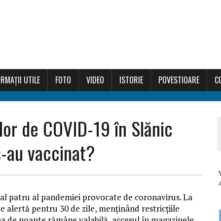
RMAȚII UTILE
FOTO
VIDEO
ISTORIE
POVESTIOARE
C
lor de COVID-19 în Slănic
-au vaccinat?
 val patru al pandemiei provocate de coronavirus. La
 alertă pentru 30 de zile, menținând restricțiile
tina de noapte rămâne valabilă, accesul în magazinele