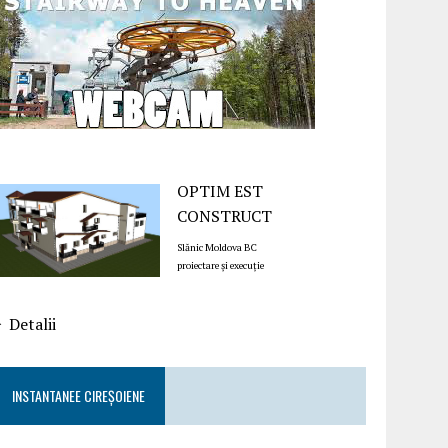
OPTIM EST
CONSTRUCT
Slănic Moldova BC
proiectare și execuție
Detalii
INSTANTANEE CIREȘOIENE