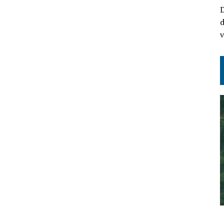
D
d
v