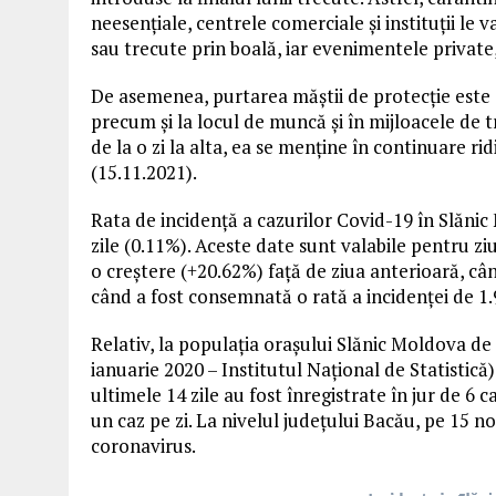
neesențiale, centrele comerciale și instituții le
sau trecute prin boală, iar evenimentele private, 
De asemenea, purtarea măștii de protecție este ob
precum și la locul de muncă și în mijloacele de 
de la o zi la alta, ea se menține în continuare rid
(15.11.2021).
Rata de incidență a cazurilor Covid-19 în Slănic 
zile (0.11%). Aceste date sunt valabile pentru z
o creștere (+20.62%) față de ziua anterioară, cân
când a fost consemnată o rată a incidenței de 1.9
Relativ, la populația orașului Slănic Moldova de 
ianuarie 2020 – Institutul Național de Statistică
ultimele 14 zile au fost înregistrate în jur de 6
un caz pe zi. La nivelul județului Bacău, pe 15 n
coronavirus.