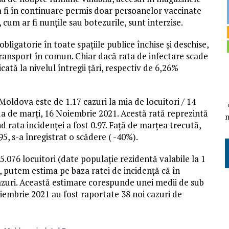
 va fi în continuare permis doar persoanelor vaccinate
cum ar fi nunțile sau botezurile, sunt interzise.
ligatorie în toate spațiile publice închise și deschise,
transport în comun. Chiar dacă rata de infectare scade
icată la nivelul întregii țări, respectiv de 6,26%
Moldova este de 1.17 cazuri la mia de locuitori / 14
iua de marți, 16 Noiembrie 2021. Acestă rată reprezintă
d rata incidenței a fost 0.97. Față de marțea trecută,
5, s-a înregistrat o scădere ( -40%).
5.076 locuitori (date populație rezidentă valabile la 1
), putem estima pe baza ratei de incidență că în
 cazuri. Această estimare corespunde unei medii de sub
oiembrie 2021 au fost raportate 38 noi cazuri de