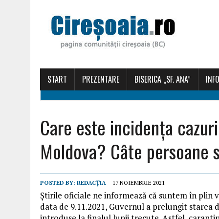
START
PREZENTARE
BISERICA „SF. ANA”
INFO
Care este incidența cazuri
Moldova? Câte persoane s
POSTED BY:
REDACȚIA
17 NOIEMBRIE 2021
Știrile oficiale ne informează că suntem în plin
data de 9.11.2021, Guvernul a prelungit starea de
introduse la finalul lunii trecute. Astfel, caran