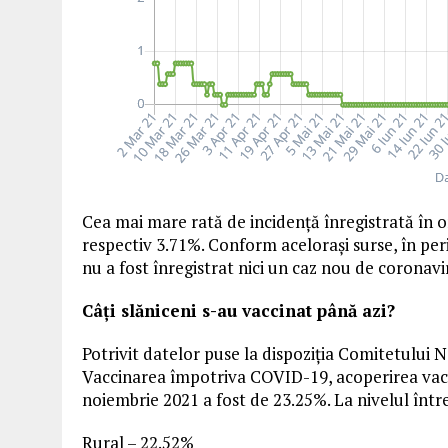
Cea mai mare rată de incidență înregistrată în o
respectiv 3.71%. Conform acelorași surse, în pe
nu a fost înregistrat nici un caz nou de coronavi
Câți slăniceni s-au vaccinat până azi?
Potrivit datelor puse la dispoziția Comitetului 
Vaccinarea împotriva COVID-19, acoperirea vacc
noiembrie 2021 a fost de 23.25%. La nivelul între
Rural – 22.52%