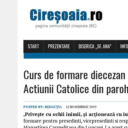
START
PREZENTARE
BISERICA „SF. ANA”
INFO
Curs de formare diecezan 
Actiunii Catolice din paroh
POSTED BY:
REDACȚIA
12 NOIEMBRIE 2019
,Privește cu ochii inimii, și acționează cu iu
formare pentru presedinti, vicepresedinti si resp
Manastirea Carmelitana din Luncani. La acest cu