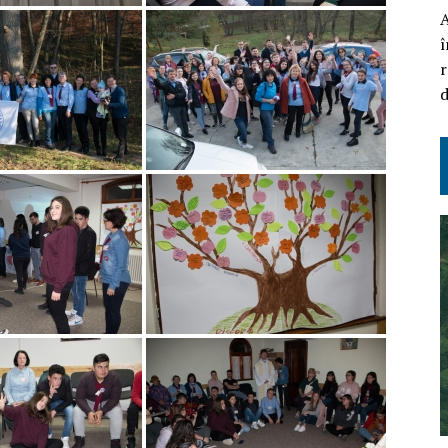
A
î
r
d