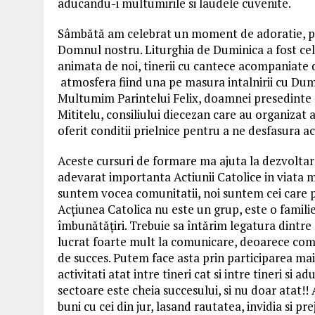
aducandu-i multumirile si laudele cuvenite.
Sâmbătă am celebrat un moment de adoratie, pr
Domnul nostru. Liturghia de Duminica a fost cel
animata de noi, tinerii cu cantece acompaniate d
atmosfera fiind una pe masura intalnirii cu Du
Multumim Parintelui Felix, doamnei presedinte
Mititelu, consiliului diecezan care au organizat
oferit conditii prielnice pentru a ne desfasura a
Aceste cursuri de formare ma ajuta la dezvoltar
adevarat importanta Actiunii Catolice in viata 
suntem vocea comunitatii, noi suntem cei care 
Acțiunea Catolica nu este un grup, este o familie
îmbunătățiri. Trebuie sa întărim legatura dintre 
lucrat foarte mult la comunicare, deoarece com
de succes. Putem face asta prin participarea mai
activitati atat intre tineri cat si intre tineri si 
sectoare este cheia succesului, si nu doar atat!!
buni cu cei din jur, lasand rautatea, invidia si 