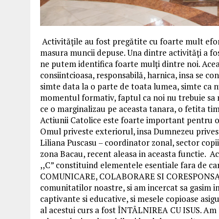
Activitățile au fost pregătite cu foarte mult efo
masura muncii depuse. Una dintre activități a f
ne putem identifica foarte mulți dintre noi. Acea
consiintcioasa, responsabilă, harnica, insa se co
simte data la o parte de toata lumea, simte ca nu s
momentul formativ, faptul ca noi nu trebuie sa n
ce o marginalizau pe aceasta tanara, o fetita tim
Actiunii Catolice este foarte important pentru o 
Omul priveste exteriorul, insa Dumnezeu prives
Liliana Puscasu – coordinator zonal, sector cop
zona Bacau, recent aleasa in aceasta functie. Act
,,C” constituind elementele esentiale fara de c
COMUNICARE, COLABORARE SI CORESPONSABILIT
comunitatilor noastre, si am incercat sa gasim im
captivante si educative, si mesele copioase asig
al acestui curs a fost ÎNTÂLNIREA CU ISUS. Am 