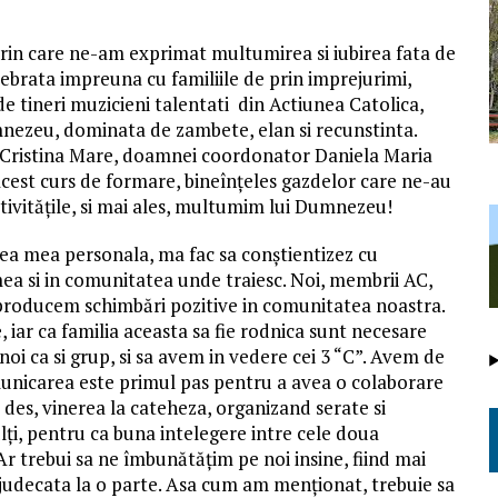
in care ne-am exprimat multumirea si iubirea fata de
ebrata impreuna cu familiile de prin imprejurimi,
e tineri muzicieni talentati din Actiunea Catolica,
mnezeu, dominata de zambete, elan si recunstinta.
 Cristina Mare, doamnei coordonator Daniela Maria
 acest curs de formare, bineînțeles gazdelor care ne-au
ctivitățile, si mai ales, multumim lui Dumnezeu!
ea mea personala, ma fac sa conștientizez cu
mea si in comunitatea unde traiesc. Noi, membrii AC,
producem schimbări pozitive in comunitatea noastra.
, iar ca familia aceasta sa fie rodnica sunt necesare
noi ca si grup, si sa avem in vedere cei 3 “C”. Avem de
unicarea este primul pas pentru a avea o colaborare
 des, vinerea la cateheza, organizand serate si
adulți, pentru ca buna intelegere intre cele doua
 Ar trebui sa ne îmbunătățim pe noi insine, fiind mai
prejudecata la o parte. Asa cum am menționat, trebuie sa