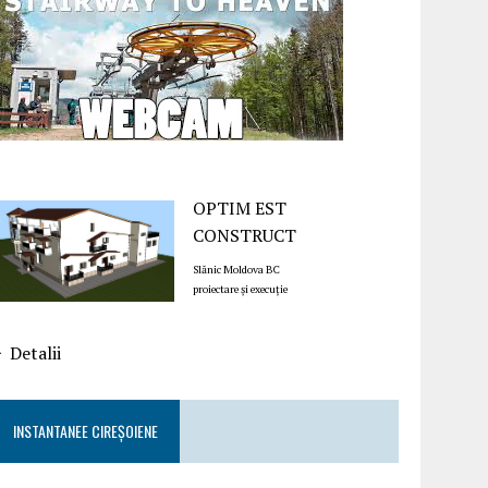
OPTIM EST
CONSTRUCT
Slănic Moldova BC
proiectare și execuție
Detalii
INSTANTANEE CIREȘOIENE