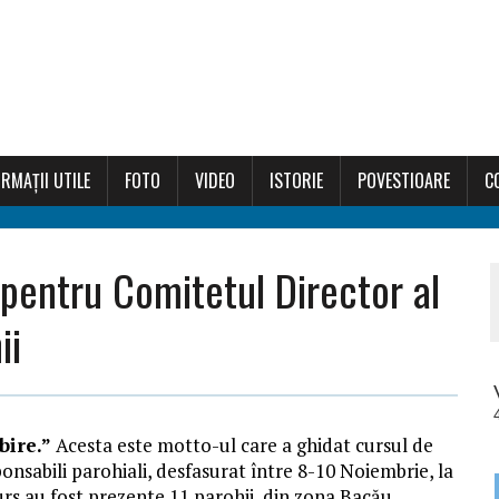
RMAȚII UTILE
FOTO
VIDEO
ISTORIE
POVESTIOARE
C
pentru Comitetul Director al
ii
bire.”
Acesta este motto-ul care a ghidat cursul de
onsabili parohiali, desfasurat între 8-10 Noiembrie, la
rs au fost prezente 11 parohii, din zona Bacău,