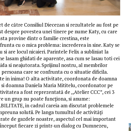
rt de către Consiliul Diecezan si rezultatele au fost pe
ost despre povestea unei tinere pe nume Katy, cu care
sta provine dintr o familie crestina, este
nfrunta cu o mica problema: increderea in sine. Katy se
i are locul nicaieri. Parintele Felix a subliniat la
e lasam ghidati de aparente, asa cum se lasau toti cei
ida si neajutorata. Sprijinul nostru, al membrilor
persoana care se confrunta cu o situatie dificila.
te in inima! O alta activitate, coordonata de doamna
ii si doamna Daniela Maria Mititelu, coordonator pe
ivitatea a fost reprezentată de ,,Atelier CCC”, cei 3
are un grup nu poate funcționa, si anume:
ATE, in cadrul careia am discutat problemele
preuna solutii. Pe langa tumultul de activități
urate de gazdele noastre, aspectul cel mai important
început fiecare zi printr-un dialog cu Dumnezeu,