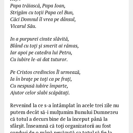
Papa trăiască, Papa Ioan,
Strigăm cu toții Papa cel Bun,
Căci Domnul îl vrea pe dânsul,
Vicarul Său.
In a purpurei cinste slăvită,
Blând cu toți și smerit ai rămas,
Iar apoi pe catedra lui Petru,
Cu iubire le-ai dat tuturor.
Pe Cristos credincios Îl urmează,
Ia în brațe pe toți ca pe frați,
Cu nespusă iubire împarte,
Ajutor celor slabi scăpătați.
Revenind la ce s-a întâmplat în acele trei zile nu
putem decât să-i mulțumim Bunului Dumnezeu
că totul a decurs bine de la început până la
sfârșit. Înseamnă că toți organizatorii au fost
conduși de o mână nevăzută ca totul să fie la