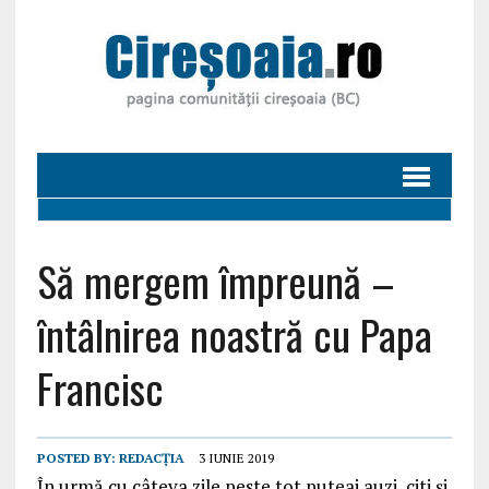
Să mergem împreună –
întâlnirea noastră cu Papa
Francisc
POSTED BY:
REDACȚIA
3 IUNIE 2019
În urmă cu câteva zile peste tot puteai auzi, citi și