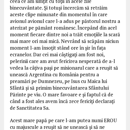
ceea ce am simțit cu toții în acele zile
binecuvântate. Și totuși încercăm să retrăim
aceste clipe minunate din momentul în care
avionul avionul care l-a adus pe păstorul nostru a
aterizat pe pământ românesc. Începând din acel
moment fiecare dintre noi a trăit emoțiile la scară
mai mare ori mai mică. Nevrând să scăpăm niciun
moment l-am însoțit stând ore în șir în fața
ecranelor. Dar cei mai câștigați am fost noi,
pelerinii care am avut fericirea nesperată de a-l
vedea la câțiva pași pe misionarul care a reușit să
unească Argentina cu România pentru a
preamări pe Dumnezeu, pe Isus cu Maica lui
Sfântă și să primim binecuvântarea Sfântului
Părinte pe viu. O mare favoare e și faptul că de
când a fost ales avem încă zece fericiți declarați
de Sanctitatea Sa.
Acest mare papă pe care l-am putea numi EROU
cu majuscule a reușit să ne unească și să ne