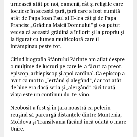
urnească atât pe noi, oamenii, cât și religiile care
locuiesc în această țară, țară care a fost numită
atât de Papa Ioan Paul al II-lea cât și de Papa
Francisc „Grădina Maicii Domnului” și s-a putut
vedea că această grădină a înflorit și la propriu și
la figurat cu lumea multicoloră care îl
întâmpinau peste tot.
Citind biografia Sfântului Părinte am aflat despre
o mulțime de lucruri pe care le-a făcut ca preot,
episcop, arhiepiscop și apoi cardinal. Ca episcop a
avut ca motto „Iertând și alegând”, dar tot atât
de bine era dacă scria și „alergând” căci toată
viața este un continuu du-te-vino.
Neobosit a fost și în țara noastră ca pelerin
reușind să parcurgă distanțele dintre Muntenia,
Moldova și Transilvania făcând încă odată o mare
Unire.