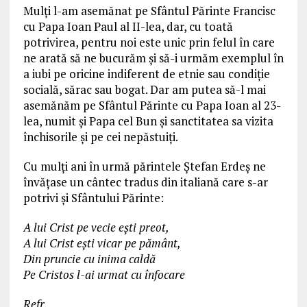
Mulți l-am asemănat pe Sfântul Părinte Francisc
cu Papa Ioan Paul al II-lea, dar, cu toată
potrivirea, pentru noi este unic prin felul în care
ne arată să ne bucurăm și să-i urmăm exemplul în
a iubi pe oricine indiferent de etnie sau condiție
socială, sărac sau bogat. Dar am putea să-l mai
asemănăm pe Sfântul Părinte cu Papa Ioan al 23-
lea, numit și Papa cel Bun și sanctitatea sa vizita
închisorile și pe cei nepăstuiți.
Cu mulți ani în urmă părintele Ștefan Erdeș ne
învățase un cântec tradus din italiană care s-ar
potrivi și Sfântului Părinte:
A lui Crist pe vecie ești preot,
A lui Crist ești vicar pe pământ,
Din pruncie cu inima caldă
Pe Cristos l-ai urmat cu înfocare
Refr.