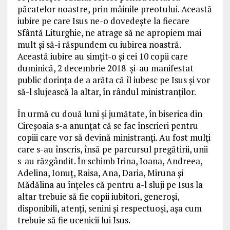
păcatelor noastre, prin mâinile preotului. Această
iubire pe care Isus ne-o dovedește la fiecare
Sfântă Liturghie, ne atrage să ne apropiem mai
mult și să-i răspundem cu iubirea noastră.
Această iubire au simțit-o și cei 10 copii care
duminică, 2 decembrie 2018 şi-au manifestat
public dorinţa de a arăta că îl iubesc pe Isus şi vor
să-l slujească la altar, în rândul ministranților.
În urmă cu două luni şi jumătate, în biserica din
Cireşoaia s-a anunţat că se fac înscrieri pentru
copiii care vor să devină ministranţi. Au fost mulţi
care s-au înscris, însă pe parcursul pregătirii, unii
s-au răzgândit. În schimb Irina, Ioana, Andreea,
Adelina, Ionuț, Raisa, Ana, Daria, Miruna și
Mădălina au înțeles că pentru a-l sluji pe Isus la
altar trebuie să fie copii iubitori, generoși,
disponibili, atenți, senini și respectuoși, așa cum
trebuie să fie ucenicii lui Isus.