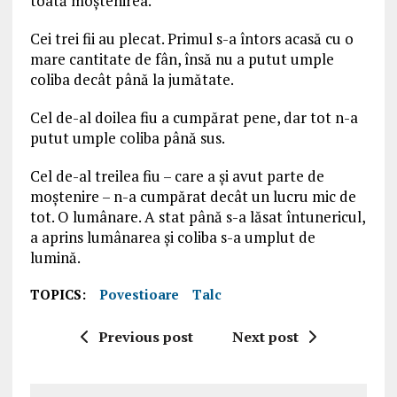
toată moştenirea.
Cei trei fii au plecat. Primul s-a întors acasă cu o
mare cantitate de fân, însă nu a putut umple
coliba decât până la jumătate.
Cel de-al doilea fiu a cumpărat pene, dar tot n-a
putut umple coliba până sus.
Cel de-al treilea fiu – care a şi avut parte de
moştenire – n-a cumpărat decât un lucru mic de
tot. O lumânare. A stat până s-a lăsat întunericul,
a aprins lumânarea şi coliba s-a umplut de
lumină.
TOPICS:
Povestioare
Talc
Previous post
Next post