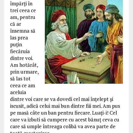
împărţi în
trei ceea ce
am, pentru
că ar
însemna să
las prea
puţin
fiecăruia
dintre voi.
Am hotărât,
prin urmare,
să las tot
ceea ce am
aceluia
dintre voi care se va dovedi cel mai înţelept şi
iscusit, adică celui mai bun dintre fiii mei. Am pus
pe masă câte un ban pentru fiecare. Luaţi-i! Cel
care va izbuti să cumpere cu acest bănuţ ceva cu
care să umple întreaga colibă va avea parte de