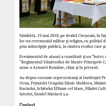
Sâmbătă, 19 mai 2018, pe dealul
Cireșoaia
, în f
loc un ceremonial militar și religios, cu prileju
prin subscripție publică, în cinstea eroilor care ș
Evenimentul
de
atunci a constituit și un “botez 
“Regimentul Vânătorilor
de
Munte
Principele Ca
arme a Armatei Române, chiar și în prezent.
Au depus coroane reprezentanți ai Instituției Pr
Ocna, Primăriei Orașului Slănic Moldova, Minist
Bacăului, Schitului Eftimie cel Mare, Filialei Cul
Istoriei, Săndel Măciucă ș.a.
Context