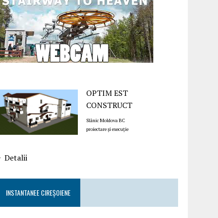
OPTIM EST
CONSTRUCT
Slănic Moldova BC
proiectare și execuție
Detalii
INSTANTANEE CIREȘOIENE