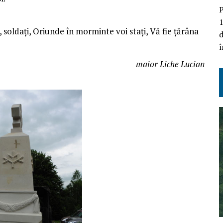
P
1
i, soldaţi, Oriunde în morminte voi staţi, Vă fie ţărâna
d
î
maior Liche Lucian