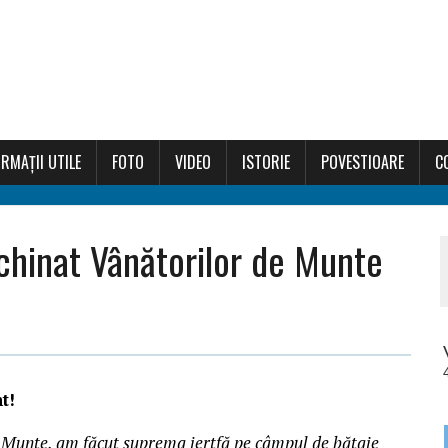
RMAȚII UTILE
FOTO
VIDEO
ISTORIE
POVESTIOARE
C
chinat Vânătorilor de Munte
t
!
Munte
, am făcut suprema jertfă pe câmpul
de
bătaie