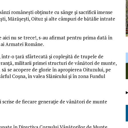
ânzi românești obținute cu sânge și sacrificii imense
ti, Mărășești, Oituz și alte câmpuri
de
bătălie intrate
 aici nu se trece!, s-au afirmat pentru prima dată în
ai Armatei Române.
 într-o țară sfârtecată și copleș
ită
de
trupele
de
ranță, militarii primei structuri
de
vânători de munte
,
u să se acopere
de
glorie în apropierea Oituzului, pe
ârful Coşna, în valea Slănicului şi în zona Fundul
i scrise
de
fiecare generație
de
vânători de munte
emnate în Directiva Corpului Vânătorilor
de
Munte
,