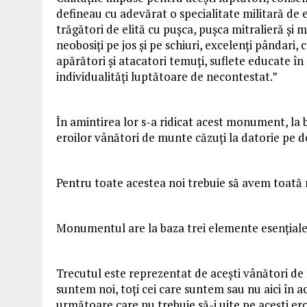
defineau cu adevărat o specialitate militară
de
e
trăgători
de
elită cu puşca, puşca mitralieră şi m
neobosiţi pe jos şi pe schiuri, excelenţi pândari,
apărători şi atacatori temuţi, suflete educate în s
individualităţi luptătoare
de
necontestat.”
În amintirea lor s-a ridicat acest
monument
, la
eroilor
vânători de munte
căzuţi la datorie pe 
Pentru toate acestea noi trebuie să avem toată r
Monumentul are la baza trei elemente esenţiale: 
Trecutul este reprezentat
de
aceşti
vânători de
suntem noi, toţi cei care suntem sau nu aici în ace
următoare care nu trebuie să-i uite pe aceşti ero