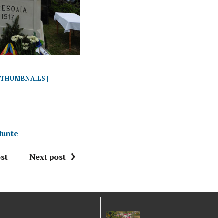
THUMBNAILS]
Munte
st
Next post