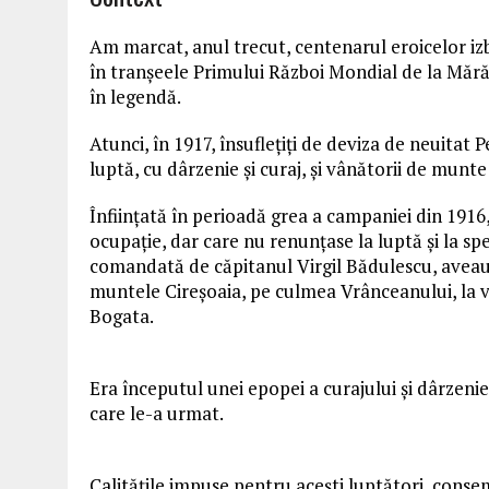
Am marcat, anul trecut, centenarul eroicelor izb
în tranșeele Primului Război Mondial
de
la Mărăș
în legendă.
Atunci, în 1917, însuflețiți
de
deviza
de
neuitat Pe
luptă, cu dârzenie și curaj, și vânătorii
de
munte
Înființată în perioadă grea a campaniei din 1916,
ocupație, dar care nu renunțase la luptă și la spe
comandată
de
căpitanul Virgil Bădulescu, avea
muntele
Cireşoaia
, pe culmea Vrânceanului, la v
Bogata.
Era începutul unei epopei a curajului și dârzenie
care le-a urmat.
Calitățile impuse pentru acești luptători, cons