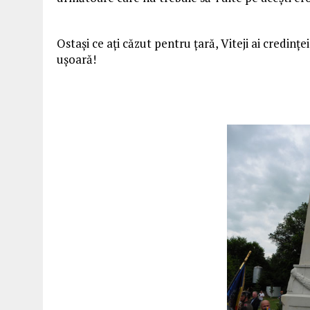
Ostaşi ce aţi căzut pentru ţară, Viteji ai credinţe
uşoară!