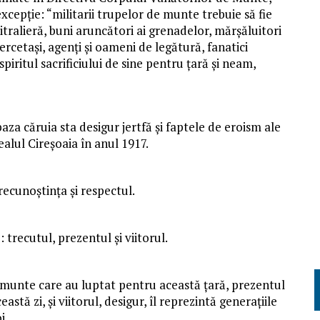
xcepție: “militarii trupelor
de
munte
trebuie să fie
itralieră, buni aruncători ai grenadelor, mărşăluitori
 cercetaşi, agenţi şi oameni
de
legătură, fanatici
piritul sacrificiului
de
sine pentru ţară şi neam,
 baza căruia sta desigur jertfă şi faptele
de
eroism ale
dealul
Cireşoaia
în anul 1917.
ecunoştinţa şi respectul.
trecutul, prezentul şi viitorul.
 munte
care au luptat pentru această ţară, prezentul
astă zi, şi viitorul, desigur, îl reprezintă generaţiile
i.