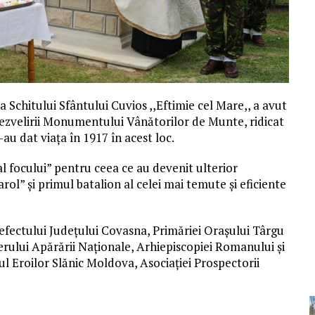
ața Schitului Sfântului Cuvios ,,Eftimie cel Mare,, a avut
l dezvelirii Monumentului Vânătorilor
de
Munte
, ridicat
i-au dat viața în 1917 în acest loc.
al focului” pentru ceea ce au devenit ulterior
rol” și primul batalion al celei mai temute și eficiente
efectului Județului Covasna, Primăriei Orașului Târgu
erului Apărării Naționale, Arhiepiscopiei Romanului și
tul Eroilor Slănic Moldova, Asociației Prospectorii