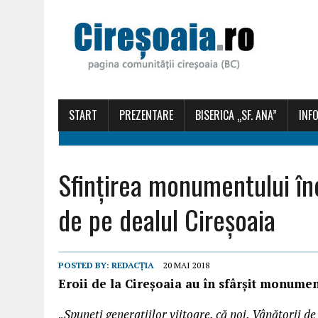
START
PREZENTARE
BISERICA „SF. ANA”
INFO
Sfințirea monumentului în
de pe dealul Cireșoaia
POSTED BY:
REDACȚIA
20 MAI 2018
Eroii
de
la
Cireșoaia
au în sfârșit
monumen
„Spuneți generațiilor viitoare, că noi, Vânătorii
de