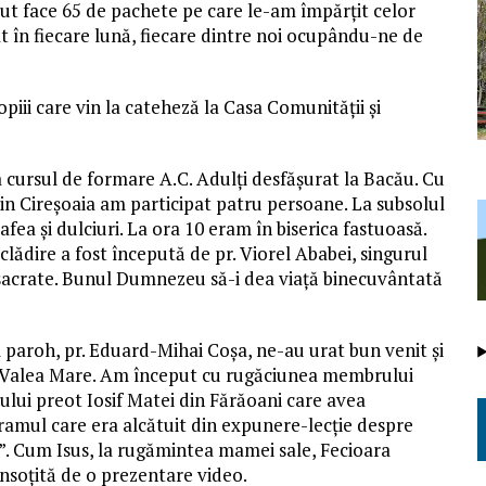
tut face 65 de pachete pe care le-am împărțit celor
uat în fiecare lună, fiecare dintre noi ocupându-ne de
iii care vin la cateheză la Casa Comunității și
a cursul de formare A.C. Adulți desfășurat la Bacău. Cu
n Cireșoaia am participat patru persoane. La subsolul
cafea și dulciuri. La ora 10 eram în biserica fastuoasă.
lădire a fost începută de pr. Viorel Ababei, singurul
sacrate. Bunul Dumnezeu să-i dea viață binecuvântată
l paroh, pr. Eduard-Mihai Coșa, ne-au urat bun venit și
de Valea Mare. Am început cu rugăciunea membrului
tului preot Iosif Matei din Fărăoani care avea
ramul care era alcătuit din expunere-lecție despre
i”. Cum Isus, la rugămintea mamei sale, Fecioara
nsoțită de o prezentare video.