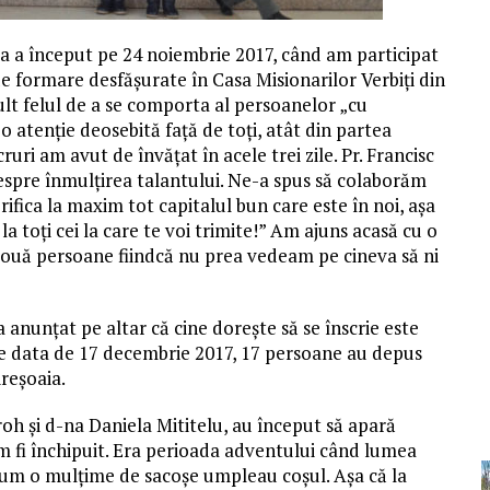
ia a început pe 24 noiembrie 2017, când am participat
de formare desfășurate în Casa Misionarilor Verbiți din
ult felul de a se comporta al persoanelor „cu
o atenție deosebită față de toți, atât din partea
uri am avut de învățat în acele trei zile. Pr. Francisc
despre înmulțirea talantului. Ne-a spus să colaborăm
ica la maxim tot capitalul bun care este în noi, așa
 toți cei la care te voi trimite!” Am ajuns acasă cu o
ouă persoane fiindcă nu prea vedeam pe cineva să ni
anunțat pe altar că cine dorește să se înscrie este
ă pe data de 17 decembrie 2017, 17 persoane au depus
ireșoaia.
aroh și d-na Daniela Mititelu, au început să apară
am fi închipuit. Era perioada adventului când lumea
cum o mulțime de sacoșe umpleau coșul. Așa că la