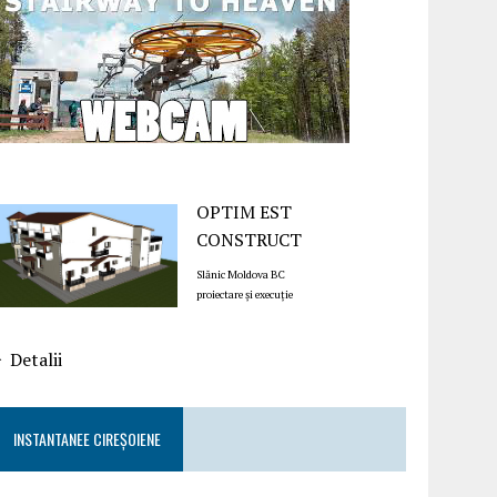
OPTIM EST
CONSTRUCT
Slănic Moldova BC
proiectare și execuție
Detalii
INSTANTANEE CIREȘOIENE