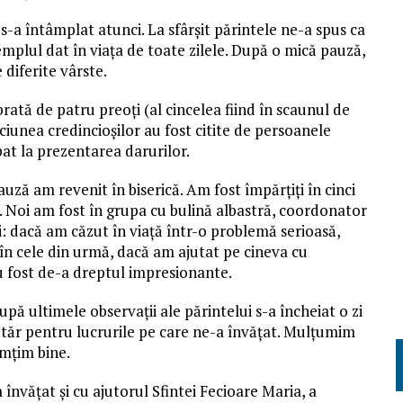
 s-a întâmplat atunci. La sfârșit părintele ne-a spus ca
emplul dat în viața de toate zilele. După o mică pauză,
diferite vârste.
rată de patru preoți (al cincelea fiind în scaunul de
ăciunea credincioșilor au fost citite de persoanele
at la prezentarea darurilor.
uză am revenit în biserică. Am fost împărțiți în cinci
e. Noi am fost în grupa cu bulină albastră, coordonator
i: dacă am căzut în viață într-o problemă serioasă,
în cele din urmă, dacă am ajutat pe cineva cu
 fost de-a dreptul impresionante.
pă ultimele observații ale părintelui s-a încheiat o zi
tăr pentru lucrurile pe care ne-a învățat. Mulțumim
imțim bine.
învățat și cu ajutorul Sfintei Fecioare Maria, a