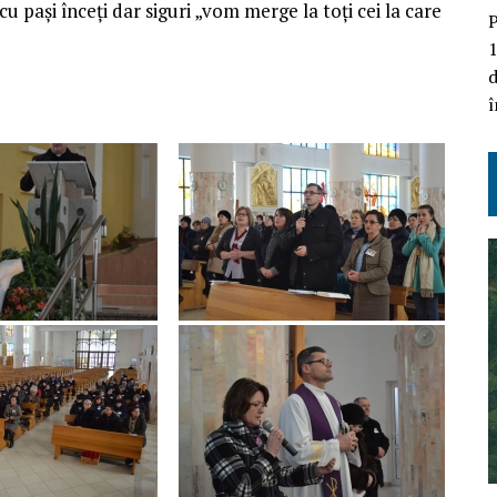
, cu pași înceți dar siguri „vom merge la toți cei la care
P
1
d
î