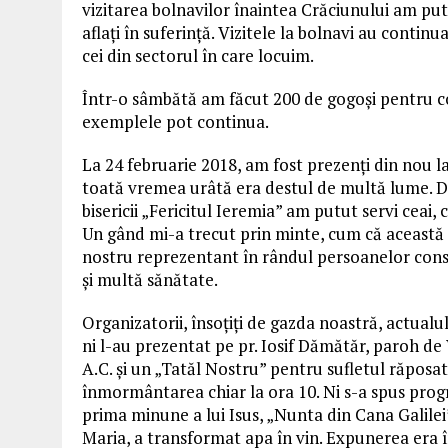
vizitarea bolnavilor înaintea Crăciunului am pu
aflați în suferință. Vizitele la bolnavi au contin
cei din sectorul în care locuim.
Într-o sâmbătă am făcut 200 de gogoși pentru cop
exemplele pot continua.
La 24 februarie 2018, am fost prezenți din nou l
toată vremea urâtă era destul de multă lume. Di
bisericii „Fericitul Ieremia” am putut servi ceai, 
Un gând mi-a trecut prin minte, cum că această c
nostru reprezentant în rândul persoanelor con
și multă sănătate.
Organizatorii, însoțiți de gazda noastră, actualu
ni l-au prezentat pe pr. Iosif Dămătăr, paroh 
A.C. și un „Tatăl Nostru” pentru sufletul răposa
înmormântarea chiar la ora 10. Ni s-a spus prog
prima minune a lui Isus, „Nunta din Cana Galile
Maria, a transformat apa în vin. Expunerea era î