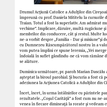
Drumul Acțiunii Catolice a Adulților din Cireșoa
împreună cu prof. Daniela Mititelu la cursurile 
Traian. Totul a fost la superlativ. Am admirat m
vechime”. Implicare, dăruire, multă rugăciune și 
membrilor din conducere, cât și restul. Multe lucr
ne-a vorbit despre „Familia – Dar și misiune”și 
cu Dumnezeu Răscumpărătorul nostru în a valorif
vom putea împlini ce spune Ieremia, „Vei merge la
îndoială în suflet gândindu-ne că vom rămâne d
se alăture.
Duminica următoare, pr. paroh Marian Dascălu a 
așteptat la biroul parohial. Și bucuria a fost c
adeziunea la Acțiunea Catolică a Adulților din C
Încet, încet, în urma întâlnirilor cu părintele p
rezultatele. „Coșul Carității” a fost cum nu ne-
venea în fiecare dimineață la rorate și vedeam 