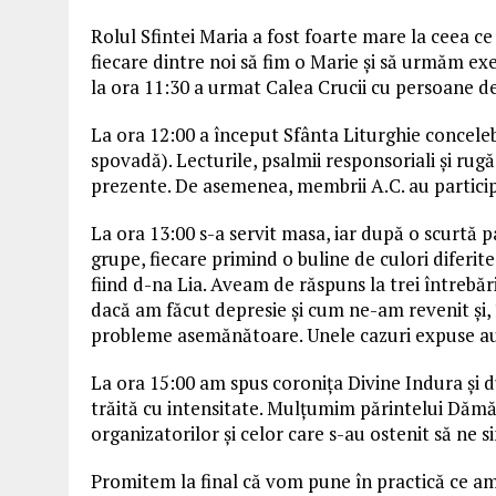
Rolul Sfintei Maria a fost foarte mare la ceea ce
fiecare dintre noi să fim o Marie și să urmăm ex
la ora 11:30 a urmat Calea Crucii cu persoane de 
La ora 12:00 a început Sfânta Liturghie conceleb
spovadă). Lecturile, psalmii responsoriali și rug
prezente. De asemenea, membrii A.C. au particip
La ora 13:00 s-a servit masa, iar după o scurtă pa
grupe, fiecare primind o buline de culori diferit
fiind d-na Lia. Aveam de răspuns la trei întrebăr
dacă am făcut depresie și cum ne-am revenit și, 
probleme asemănătoare. Unele cazuri expuse au
La ora 15:00 am spus coronița Divine Indura și du
trăită cu intensitate. Mulțumim părintelui Dămă
organizatorilor și celor care s-au ostenit să ne s
Promitem la final că vom pune în practică ce am 