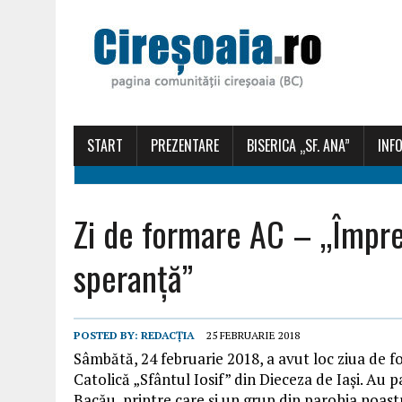
START
PREZENTARE
BISERICA „SF. ANA”
INFO
Zi de formare AC – „Împre
speranţă”
POSTED BY:
REDACȚIA
25 FEBRUARIE 2018
Sâmbătă, 24 februarie 2018, a avut loc ziua de 
Catolică „Sfântul Iosif” din Dieceza de Iaşi. Au
Bacău, printre care și un grup din parohia noast