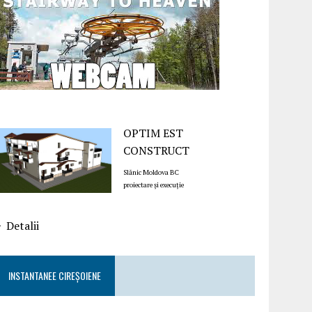
OPTIM EST
CONSTRUCT
Slănic Moldova BC
proiectare și execuție
Detalii
INSTANTANEE CIREȘOIENE