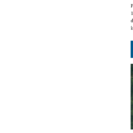
P
1
d
î