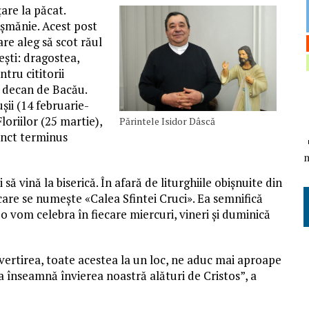
are la păcat.
uşmănie. Acest post
are aleg să scot răul
neşti: dragostea,
tru cititorii
, decan de Bacău.
şii (14 februarie-
oriilor (25 martie),
Părintele Isidor Dâscă
unct terminus
ă vină la biserică. În afară de liturghiile obişnuite din
care se numeşte «Calea Sfintei Cruci». Ea semnifică
 o vom celebra în fiecare miercuri, vineri şi duminică
vertirea, toate acestea la un loc, ne aduc mai aproape
înseamnă învierea noastră alături de Cristos”, a