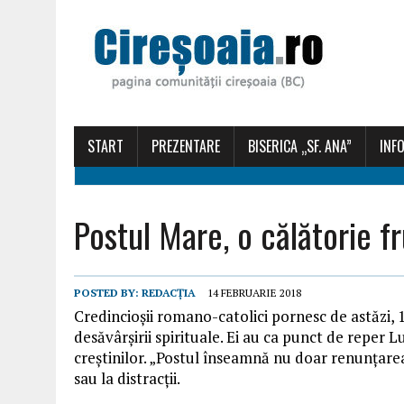
START
PREZENTARE
BISERICA „SF. ANA”
INFO
Postul Mare, o călătorie f
POSTED BY:
REDACȚIA
14 FEBRUARIE 2018
Credincioşii romano-catolici pornesc de astăzi, 1
desăvârşirii spirituale. Ei au ca punct de reper 
creştinilor. „Postul înseamnă nu doar renunţar
sau la distracţii.