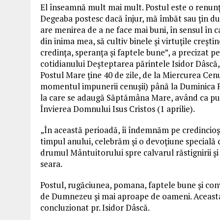
El înseamnă mult mai mult. Postul este o renunţ
Degeaba postesc dacă înjur, mă îmbăt sau ţin d
are menirea de a ne face mai buni, în sensul în c
din inima mea, să cultiv binele şi virtuţile creşti
credinţa, speranţa şi faptele bune”, a precizat pen
cotidianului Deşteptarea părintele Isidor Dâscă
Postul Mare ţine 40 de zile, de la Miercurea Cenu
momentul impunerii cenușii) până la Duminica Fl
la care se adaugă Săptămâna Mare, având ca p
Învierea Domnului Isus Cristos (1 aprilie).
„În această perioadă, îi îndemnăm pe credincioşi s
timpul anului, celebrăm şi o devoţiune specială 
drumul Mântuitorului spre calvarul răstignirii şi
seara.
Postul, rugăciunea, pomana, faptele bune şi con
de Dumnezeu şi mai aproape de oameni. Aceasta 
concluzionat pr. Isidor Dâscă.