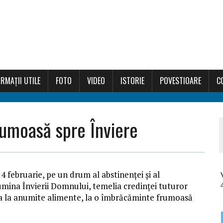
RMAȚII UTILE
FOTO
VIDEO
ISTORIE
POVESTIOARE
C
rumoasă spre Înviere
4 februarie, pe un drum al abstinenţei şi al
Lumina Învierii Domnului, temelia credinţei tuturor
ea la anumite alimente, la o îmbrăcăminte frumoasă