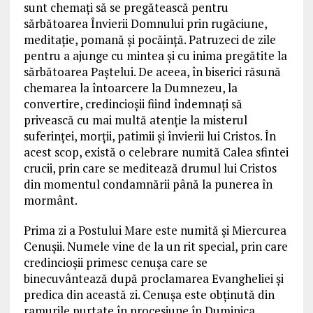
sunt chemaţi să se pregătească pentru
sărbătoarea Învierii Domnului prin rugăciune,
meditaţie, pomană şi pocăinţă. Patruzeci de zile
pentru a ajunge cu mintea şi cu inima pregătite la
sărbătoarea Paştelui. De aceea, în biserici răsună
chemarea la întoarcere la Dumnezeu, la
convertire, credincioşii fiind îndemnaţi să
privească cu mai multă atenţie la misterul
suferinţei, morţii, patimii şi învierii lui Cristos. În
acest scop, există o celebrare numită Calea sfintei
crucii, prin care se meditează drumul lui Cristos
din momentul condamnării până la punerea în
mormânt.
Prima zi a Postului Mare este numită şi Miercurea
Cenuşii. Numele vine de la un rit special, prin care
credincioşii primesc cenuşa care se
binecuvântează după proclamarea Evangheliei şi
predica din această zi. Cenuşa este obţinută din
ramurile purtate în procesiune în Duminica