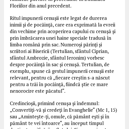
Floriilor din anul precedent.
Ritul impunerii cenuşii este legat de durerea
inimii şi de pocăinţă, care era exprimată la evreii
din vechime prin acoperirea capului cu cenuşă şi
prin îmbrăcarea unei haine speciale tradusă în
limba română prin sac. Numeroşi părinţi şi
scriitori ai Bisericii (Tertulian, sfântul Ciprian,
sfântul Ambrozie, sfântul Ieronim) vorbesc
despre pocăinţă în sac şi cenuşă. Tertulian, de
exemplu, spune că gestul impunerii cenuşii este
relevant, pentru că „fiecare creştin s-a născut
pentru a trăi în pocăinţă, fiindcă ştie ce mare
nenorocire este păcatul“.
Credincioşii, primind cenuşa şi îndemnul:
„Convertiţi-vă şi credeţi în Evanghelie“ (Mc 1, 15)
sau „Aminteşte-ţi, omule, că pământ eşti şi în
pământ te vei întoarce“, au început timpul