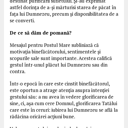
destinat purificării sufletului. Şi-au exprimat
astfel dorinţa de a-şi mărturisi starea de păcat în
faţa lui Dumnezeu, precum şi disponibilitatea de a
se converti.
De ce să dăm de pomană?
Mesajul pentru Postul Mare subliniază că
motivaţia binefăcătorului, sentimentele şi
scopurile sale sunt importante. Acestea califică
gestul într-unul plăcut lui Dumnezeu sau din
contra.
Într-o epocă în care este cinstit binefăcătorul,
este oportun a atrage atenţia asupra intenţiei
gestului său: a nu avea în vedere glorificarea de
sine, ci, aşa cum cere Domnul, glorificarea Tatălui
care este în ceruri: iubirea lui Dumnezeu se află la
rădăcina oricărei acţiuni bune.