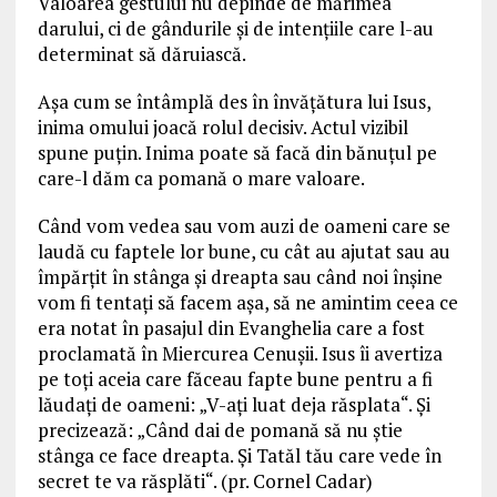
Valoarea gestului nu depinde de mărimea
darului, ci de gândurile şi de intenţiile care l-au
determinat să dăruiască.
Aşa cum se întâmplă des în învăţătura lui Isus,
inima omului joacă rolul decisiv. Actul vizibil
spune puţin. Inima poate să facă din bănuţul pe
care-l dăm ca pomană o mare valoare.
Când vom vedea sau vom auzi de oameni care se
laudă cu faptele lor bune, cu cât au ajutat sau au
împărţit în stânga şi dreapta sau când noi înşine
vom fi tentaţi să facem aşa, să ne amintim ceea ce
era notat în pasajul din Evanghelia care a fost
proclamată în Miercurea Cenuşii. Isus îi avertiza
pe toţi aceia care făceau fapte bune pentru a fi
lăudaţi de oameni: „V-aţi luat deja răsplata“. Şi
precizează: „Când dai de pomană să nu ştie
stânga ce face dreapta. Şi Tatăl tău care vede în
secret te va răsplăti“. (pr. Cornel Cadar)