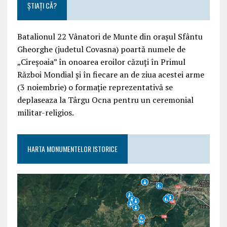
ȘTIAȚI CĂ?
Batalionul 22 Vânatori de Munte din orașul Sfântu
Gheorghe (judetul Covasna) poartă numele de
„Cireșoaia” în onoarea eroilor căzuți în Primul
Război Mondial și în fiecare an de ziua acestei arme
(3 noiembrie) o formație reprezentativă se
deplaseaza la Târgu Ocna pentru un ceremonial
militar-religios.
HARTA MONUMENTELOR ISTORICE