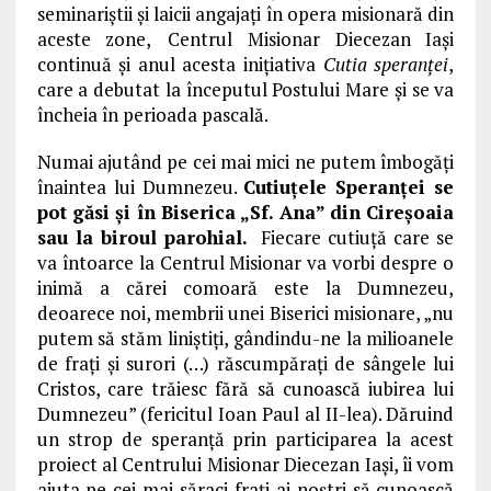
seminariştii şi laicii angajaţi în opera misionară din
aceste zone,
Centrul Misionar Diecezan Iaşi
continuă şi anul acesta iniţiativa
Cutia speranţei
,
care a debutat la începutul Postului Mare şi se va
încheia în perioada pascală.
Numai ajutând pe cei mai mici ne putem îmbogăţi
înaintea lui Dumnezeu.
Cutiuțele Speranței se
pot găsi și în Biserica „Sf. Ana” din Cireșoaia
sau la biroul parohial.
Fiecare cutiuţă care se
va întoarce la Centrul Misionar va vorbi despre o
inimă a cărei comoară este la Dumnezeu,
deoarece noi, membrii unei Biserici misionare, „nu
putem să stăm liniştiţi, gândindu-ne la milioanele
de fraţi şi surori (…) răscumpăraţi de sângele lui
Cristos, care trăiesc fără să cunoască iubirea lui
Dumnezeu” (fericitul Ioan Paul al II-lea). Dăruind
un strop de speranţă prin participarea la acest
proiect al Centrului Misionar Diecezan Iaşi, îi vom
ajuta pe cei mai săraci fraţi ai noştri să cunoască