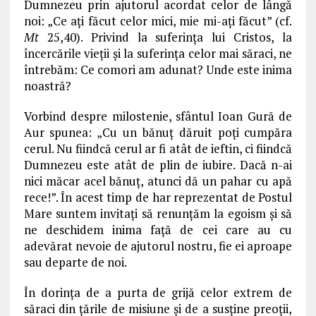
Dumnezeu prin ajutorul acordat celor de lângă
noi: „Ce aţi făcut celor mici, mie mi-aţi făcut” (cf.
Mt
25,40). Privind la suferinţa lui Cristos, la
încercările vieţii şi la suferinţa celor mai săraci, ne
întrebăm: Ce comori am adunat? Unde este inima
noastră?
Vorbind despre milostenie, sfântul Ioan Gură de
Aur spunea: „Cu un bănuţ dăruit poţi cumpăra
cerul. Nu fiindcă cerul ar fi atât de ieftin, ci fiindcă
Dumnezeu este atât de plin de iubire. Dacă n-ai
nici măcar acel bănuţ, atunci dă un pahar cu apă
rece!”. În acest timp de har reprezentat de Postul
Mare suntem invitaţi să renunţăm la egoism şi să
ne deschidem inima faţă de cei care au cu
adevărat nevoie de ajutorul nostru, fie ei aproape
sau departe de noi.
În dorinţa de a purta de grijă celor extrem de
săraci din ţările de misiune şi de a susţine preoţii,