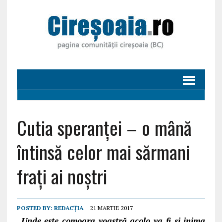
Cutia speranţei – o mână
întinsă celor mai sărmani
fraţi ai noştri
POSTED BY:
REDACȚIA
21 MARTIE 2017
„Unde este comoara voastră acolo va fi şi inima