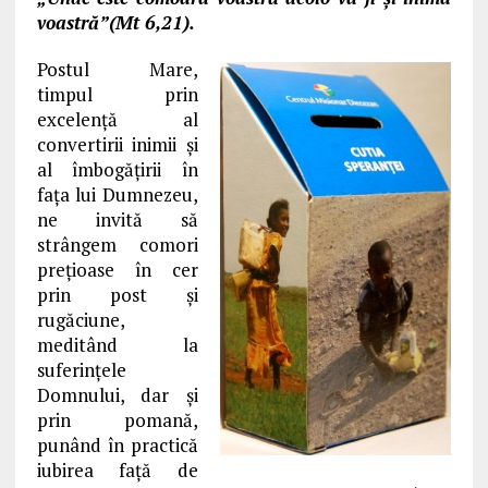
voastră”(Mt 6,21).
Postul Mare,
timpul prin
excelenţă al
convertirii inimii şi
al îmbogăţirii în
faţa lui Dumnezeu,
ne invită să
strângem comori
preţioase în cer
prin post şi
rugăciune,
meditând la
suferinţele
Domnului, dar şi
prin pomană,
punând în practică
iubirea faţă de