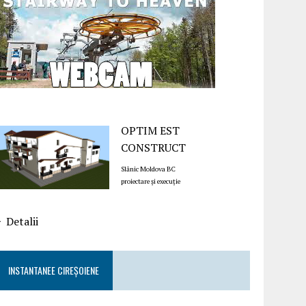
OPTIM EST
CONSTRUCT
Slănic Moldova BC
proiectare și execuție
Detalii
INSTANTANEE CIREȘOIENE