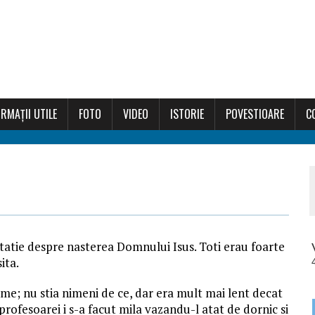
RMAȚII UTILE
FOTO
VIDEO
ISTORIE
POVESTIOARE
C
entatie despre nasterea Domnului Isus. Toti erau foarte
ita.
leme; nu stia nimeni de ce, dar era mult mai lent decat
ar profesoarei i s-a facut mila vazandu-l atat de dornic si