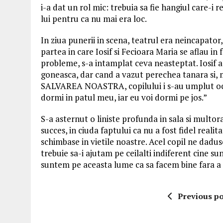
i-a dat un rol mic: trebuia sa fie hangiul care-i 
lui pentru ca nu mai era loc.
In ziua punerii in scena, teatrul era neincapator,
partea in care Iosif si Fecioara Maria se aflau in
probleme, s-a intamplat ceva neasteptat. Iosif a 
goneasca, dar cand a vazut perechea tanara si, ma
SALVAREA NOASTRA, copilului i s-au umplut ochii 
dormi in patul meu, iar eu voi dormi pe jos.”
S-a asternut o liniste profunda in sala si multora
succes, in ciuda faptului ca nu a fost fidel real
schimbase in vietile noastre. Acel copil ne dadus
trebuie sa-i ajutam pe ceilalti indiferent cine su
suntem pe aceasta lume ca sa facem bine fara a 
Previous po