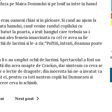
refuza pe Maica Domnului si pe Iosif sa intre in hanul
 erau oameni chiar si in picioare. Si cand au ajuns la
 fata hanului, cand venise randul copilului cu
batut la poarta, a iesit hangiul care trebuia sa-i
i ales femeia insarcinata cu cel ce avea sa fie
de lacrimi si le-a zis:”Poftiti, intrati, doamna poate
 li s-au umplut ochii de lacrimi. Spectacolul a fost un
itatii din acea noapte de Craciun, dar simteam ca ceva se
e o lectie de dragoste; din inocenta lui ne-a invatat ca
nt ei, pentru ca toti suntem copiii lui Dumnezeu si
cere ceva in schimb.
st
Next post