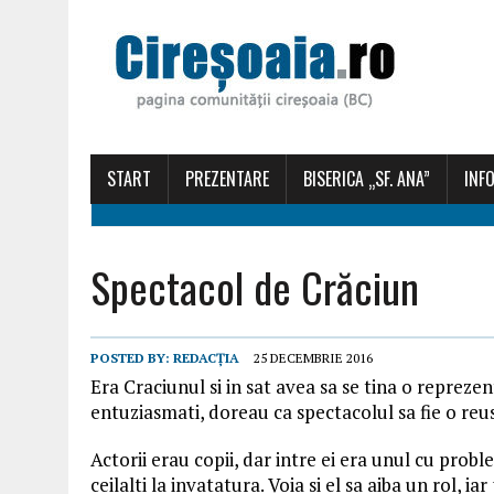
START
PREZENTARE
BISERICA „SF. ANA”
INFO
Spectacol de Crăciun
POSTED BY:
REDACȚIA
25 DECEMBRIE 2016
Era Craciunul si in sat avea sa se tina o reprez
entuziasmati, doreau ca spectacolul sa fie o reus
Actorii erau copii, dar intre ei era unul cu prob
ceilalti la invatatura. Voia si el sa aiba un rol, i