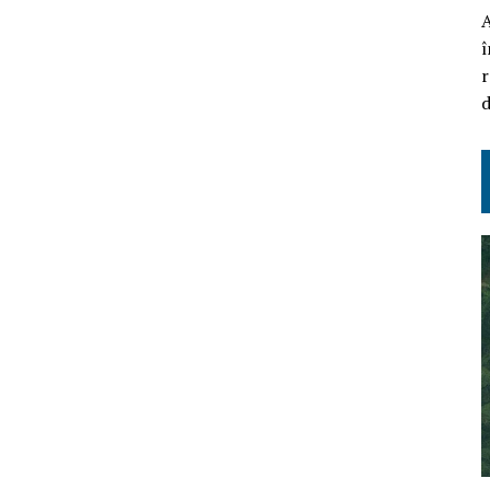
A
î
r
d