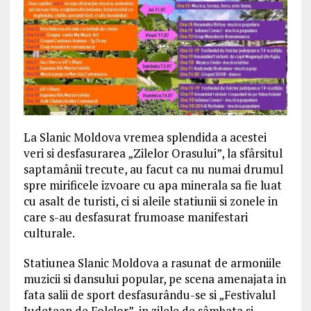
La Slanic Moldova vremea splendida a acestei
veri si desfasurarea „Zilelor Orasului”, la sfârsitul
saptamânii trecute, au facut ca nu numai drumul
spre mirificele izvoare cu apa minerala sa fie luat
cu asalt de turisti, ci si aleile statiunii si zonele in
care s-au desfasurat frumoase manifestari
culturale.
Statiunea Slanic Moldova a rasunat de armoniile
muzicii si dansului popular, pe scena amenajata in
fata salii de sport desfasurându-se si „Festivalul
Judetean de Folclor”, in zilele de sâmbata si