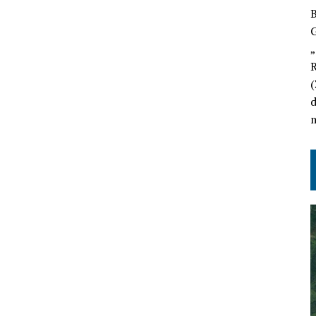
B
„
R
(
m