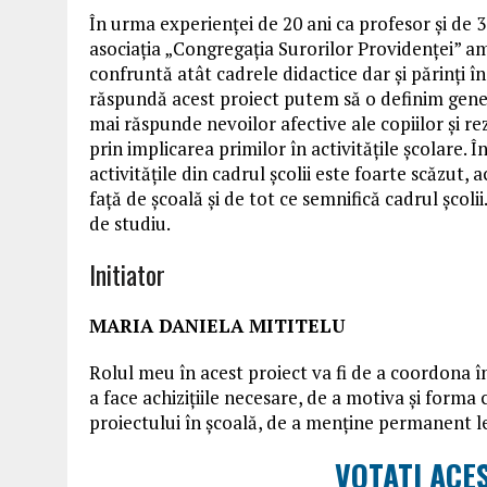
În urma experienței de 20 ani ca profesor și de 3
asociația „Congregația Surorilor Providenței” am 
confruntă atât cadrele didactice dar și părinți în
răspundă acest proiect putem să o definim generi
mai răspunde nevoilor afective ale copiilor și re
prin implicarea primilor în activitățile școlare. 
activitățile din cadrul școlii este foarte scăzut, 
față de școală și de tot ce semnifică cadrul școlii. 
de studiu.
Initiator
MARIA DANIELA MITITELU
Rolul meu în acest proiect va fi de a coordona în
a face achizițiile necesare, de a motiva și forma
proiectului în școală, de a menține permanent le
VOTATI ACES