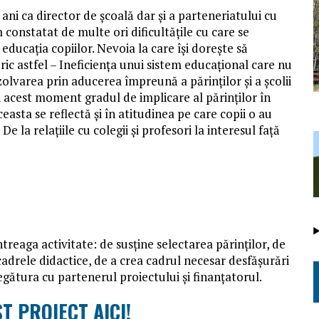
 ani ca director de școală dar și a parteneriatului cu
constatat de multe ori dificultățile cu care se
 educația copiilor. Nevoia la care își dorește să
c astfel – Ineficiența unui sistem educațional care nu
zolvarea prin aducerea împreună a părinților și a școlii
În acest moment gradul de implicare al părinților în
aceasta se reflectă și în atitudinea pe care copii o au
De la relațiile cu colegii și profesori la interesul față
treaga activitate: de susține selectarea părinților, de
 cadrele didactice, de a crea cadrul necesar desfășurări
gătura cu partenerul proiectului şi finanţatorul.
T PROIECT AICI!