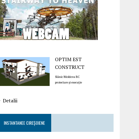
OPTIM EST
CONSTRUCT
Slănic Moldova BC
proiectare și execuție
Detalii
INSTANTANEE CIREȘOIENE