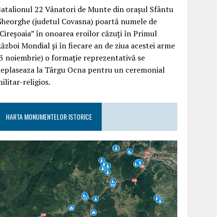
atalionul 22 Vânatori de Munte din orașul Sfântu
Gheorghe (judetul Covasna) poartă numele de
Cireșoaia” în onoarea eroilor căzuți în Primul
ăzboi Mondial și în fiecare an de ziua acestei arme
3 noiembrie) o formație reprezentativă se
deplaseaza la Târgu Ocna pentru un ceremonial
ilitar-religios.
HARTA MONUMENTELOR ISTORICE