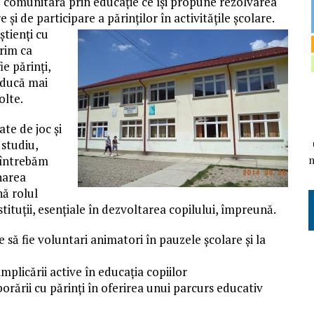
re comunitară prin educație ce își propune rezolvarea
şi de participare a părinţilor în activităţile şcolare.
tienți cu
orim ca
ie părinți,
ă ducă mai
olte.
te de joc și
 studiu,
 întrebăm
narea
nă rolul
nstituții, esențiale în dezvoltarea copilului, împreună.
să fie voluntari animatori în pauzele școlare și la
mplicării active în educația copiilor
orării cu părinți în oferirea unui parcurs educativ