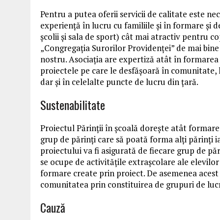
Pentru a putea oferii servicii de calitate este 
experiență în lucru cu familiile și în formare ș
școlii și sala de sport) cât mai atractiv pentru co
„Congregația Surorilor Providenței” de mai bine 
nostru. Asociația are expertiză atât în formarea v
proiectele pe care le desfășoară în comunitate, l
dar și în celelalte puncte de lucru din țară.
Sustenabilitate
Proiectul Părinții în școală doreşte atât formar
grup de părinţi care să poată forma alţi părinţi ia
proiectului va fi asigurată de fiecare grup de pă
se ocupe de activităţile extraşcolare ale elevilor
formare create prin proiect. De asemenea acest 
comunitatea prin constituirea de grupuri de lucr
Cauză