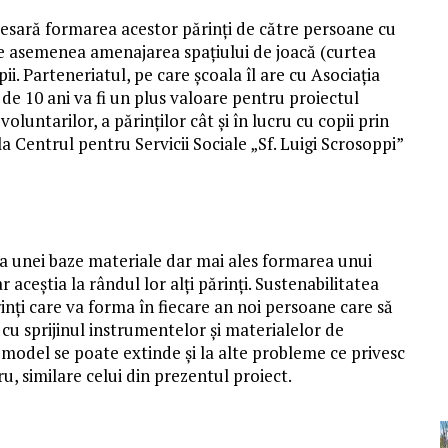
necesară formarea acestor părinți de către persoane cu
i de asemenea amenajarea spațiului de joacă (curtea
pii. Parteneriatul, pe care școala îl are cu Asociația
de 10 ani va fi un plus valoare pentru proiectul
oluntarilor, a părinților cât și în lucru cu copii prin
a Centrul pentru Servicii Sociale „Sf. Luigi Scrosoppi”
ea unei baze materiale dar mai ales formarea unui
r aceştia la rândul lor alţi părinţi. Sustenabilitatea
rinţi care va forma în fiecare an noi persoane care să
 cu sprijinul instrumentelor şi materialelor de
model se poate extinde şi la alte probleme ce privesc
u, similare celui din prezentul proiect.