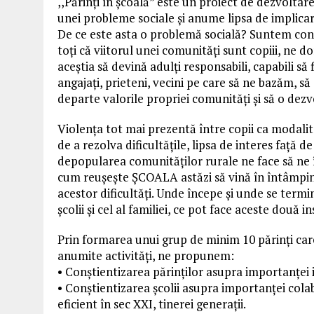
,,Părinți în școală” este un proiect de dezvolta
unei probleme sociale și anume lipsa de implicare 
De ce este asta o problemă socială? Suntem conș
toți că viitorul unei comunități sunt copiii, ne d
aceștia să devină adulți responsabili, capabili să f
angajați, prieteni, vecini pe care să ne bazăm, s
departe valorile propriei comunități și să o dezv
Violența tot mai prezentă între copii ca modalita
de a rezolva dificultățile, lipsa de interes față de
depopularea comunităților rurale ne face să ne
cum reușește ȘCOALA astăzi să vină în întâmpi
acestor dificultăți. Unde începe și unde se termi
școlii și cel al familiei, ce pot face aceste două i
Prin formarea unui grup de minim 10 părinți care 
anumite activități, ne propunem:
• Conștientizarea părinților asupra importanței i
• Conștientizarea școlii asupra importanței colab
eficient în sec XXI, tinerei generații.