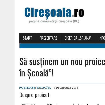
START
PREZENTARE
BISERICA „SF. ANA”
INFO
Să susținem un nou proiect
în Școală”!
POSTED BY:
REDACȚIA
9 DECEMBRIE 2015
Despre proiect