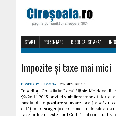
START
PREZENTARE
BISERICA „SF. ANA”
INFO
Impozite și taxe mai mici
POSTED BY:
REDACȚIA
27 NOIEMBRIE 2015
În ședința Consiliului Local Slănic-Moldova din 
92/26.11.2015 privind stabilirea impozitelor și 
nivelul de impozitare și taxare locală a scăzut c
cetățenilor și agenții economici din localitatea n
taxelor locale este noul Cod Fiscal conceput și