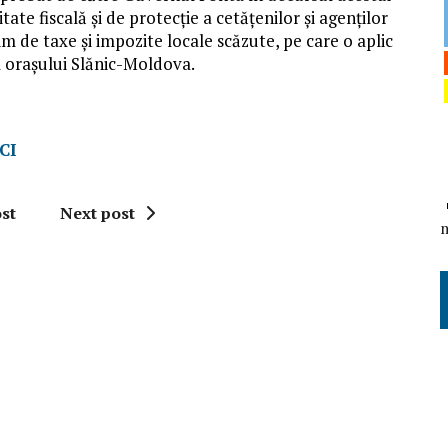
tate fiscală și de protecție a cetățenilor și agenților
im de taxe și impozite locale scăzute, pe care o aplic
l orașului Slănic-Moldova.
CI
st
Next post