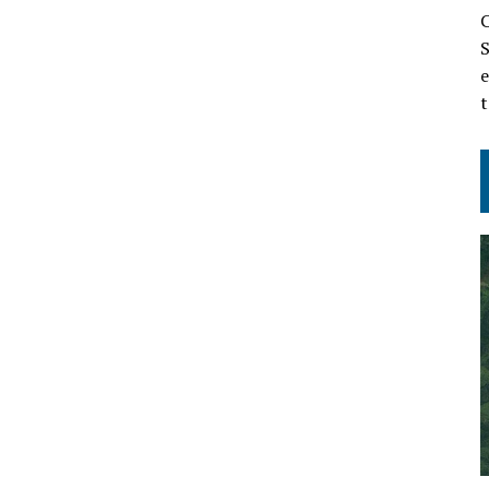
C
S
e
t