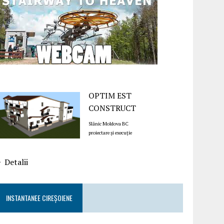
OPTIM EST
CONSTRUCT
Slănic Moldova BC
proiectare și execuție
Detalii
INSTANTANEE CIREȘOIENE