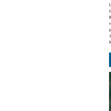
L
î
R
v
p
1
l