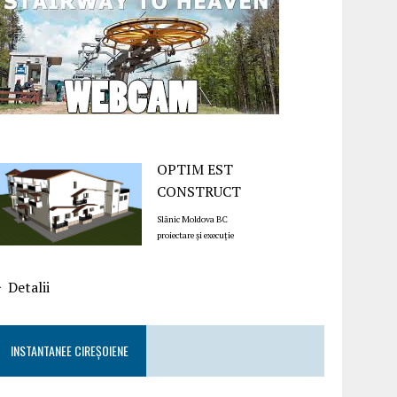
OPTIM EST
CONSTRUCT
Slănic Moldova BC
proiectare și execuție
Detalii
INSTANTANEE CIREȘOIENE