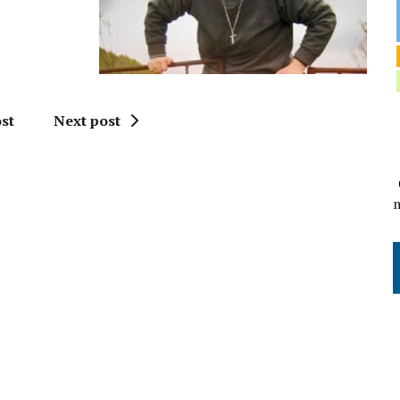
st
Next post