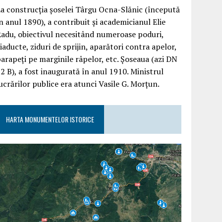
a construcția șoselei Târgu Ocna-Slănic (începută
n anul 1890), a contribuit și academicianul Elie
adu, obiectivul necesitând numeroase poduri,
iaducte, ziduri de sprijin, aparători contra apelor,
arapeți pe marginile râpelor, etc. Șoseaua (azi DN
2 B), a fost inaugurată în anul 1910. Ministrul
ucrărilor publice era atunci Vasile G. Morțun.
HARTA MONUMENTELOR ISTORICE