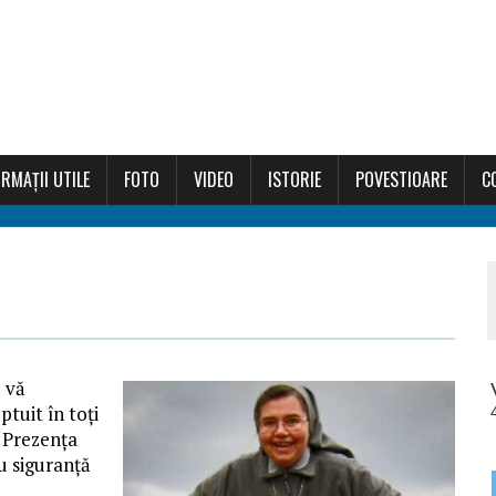
RMAȚII UTILE
FOTO
VIDEO
ISTORIE
POVESTIOARE
C
 vă
tuit în toți
 Prezența
u siguranță