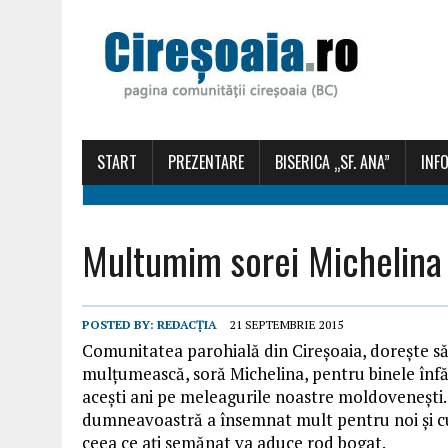
START
PREZENTARE
BISERICA „SF. ANA”
INFO
Multumim sorei Michelina
POSTED BY:
REDACȚIA
21 SEPTEMBRIE 2015
Comunitatea parohială din Cireșoaia, dorește să
mulțumească, soră Michelina, pentru binele înfăp
acești ani pe meleagurile noastre moldovenești.
dumneavoastră a însemnat mult pentru noi și c
ceea ce ați semănat va aduce rod bogat.