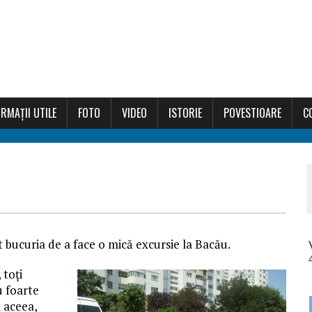
RMAȚII UTILE
FOTO
VIDEO
ISTORIE
POVESTIOARE
C
ut bucuria de a face o mică excursie la Bacău.
 toți
u foarte
 aceea,