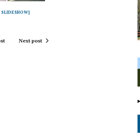
 SLIDESHOW]
st
Next post