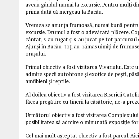
aveau gândul numai la excursie. Pentru mulți din
prima dată că mergeau la Bacău.
Vremea se anunţa frumoasă, numai bună pentru
excursie. Drumul a fost o adevărată plăcere. Cop
cântat, s-au rugat și s-au jucat pe tot parcursul 
Ajunși în Bacău toți au rămas uimiți de frumus
orașului.
Primul obiectiv a fost vizitarea Vivariului. Este
admire specii autohtone și exotice de pești, păs
amfibieni și reptile.
Al doilea obiectiv a fost vizitarea Bisericii Catolic
făcea pregătire cu tinerii la căsătorie, ne-a prez
Următorul obiectiv a fost vizitarea Complexului m
posibilitatea să admire o minunată expoziţie fore
Cel mai mult așteptat obiectiv a fost parcul. Aic