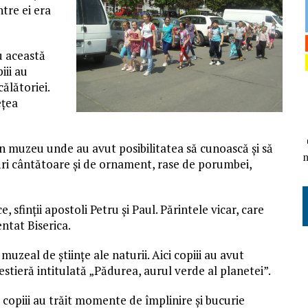
tre ei era
 această
iii au
călătoriei.
ețea
 un muzeu unde au avut posibilitatea să cunoască și să
ări cântătoare și de ornament, rase de porumbei,
e, sfinții apostoli Petru și Paul. Părintele vicar, care
entat Biserica.
uzeal de ştiinţe ale naturii. Aici copiii au avut
stieră intitulată „Pădurea, aurul verde al planetei”.
i copiii au trăit momente de împlinire și bucurie