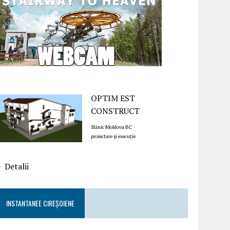
OPTIM EST
CONSTRUCT
Slănic Moldova BC
proiectare și execuție
Detalii
INSTANTANEE CIREȘOIENE