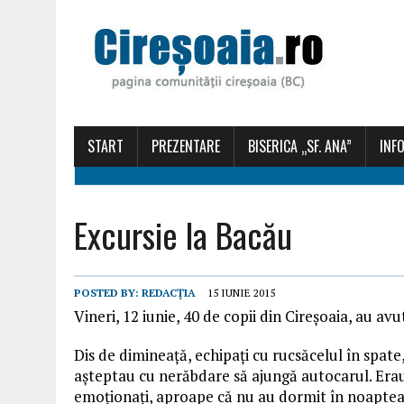
START
PREZENTARE
BISERICA „SF. ANA”
INFO
Excursie la Bacău
POSTED BY:
REDACȚIA
15 IUNIE 2015
Vineri, 12 iunie, 40 de copii din Cireșoaia, au av
Dis de dimineață, echipaţi cu rucsăcelul în spate,
așteptau cu nerăbdare să ajungă autocarul. Era
emoționați, aproape că nu au dormit în noaptea