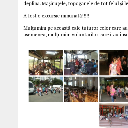
deplină. Mașinuțele, topoganele de tot felul și 
A fost o excursie minunată!!!!!
Mulțumim pe această cale tuturor celor care au c
asemenea, mulțumim voluntarilor care i-au însoț