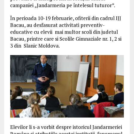
campaniei „Jandarmeria pe întelesul tuturor”.
În perioada 10-19 februarie, ofiterii din cadrul IJJ
Bacau, au desfasurat activitati preventiv-
educative cu elevii mai multor scoli din judetul
Bacau, printre care si Scolile Gimnaziale nr. 1, 2 si
3 din Slanic Moldova.
Elevilor li s-a vorbit despre istoricul Jandarmeriei
Române si atributiile acestei institutii, fenomenul