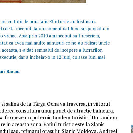
tam cu totii de noua ani. Eforturile au fost mari.
tati de la inceput, la un moment dat fiind suspendat din
c o vreme. Abia prin 2010 am inceput sa-l rescriem,
tatat ca avea mai multe minusuri ce ne-au ridicat unele
aceasta, s-a dat semnalul de incepere a lucrarilor,
xecutie, dar a incheiat-o in 12 luni, cu sase luni mai
ean Bacau
i salina de la Târgu Ocna va traversa, in viitorul
derea constituirii unui punct de atractie balneara,
a formeze un puternic tandem turistic. “Un tandem
re in aceasta zona. Pariul turistic este la Slanic
ndul sau, primarul orasului Slanic Moldova, Andreei