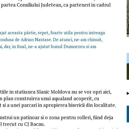
 partea Consiliului Judetean, ca parteneri in cadrul
jat aceasta pârtie, repet, foarte utila pentru intreaga
condusa de Adrian Nastase. De atunci, ne-am chinuit,
ni, dar, in final, ne-a ajutat bunul Dumnezeu si am
iile in statiunea Slanic Moldova nu se vor opri aici,
 in plan construirea unui aqualand acoperit, cu
i a unei parcari in apropierea bisericii din localitate.
nstrui un patinoar si o zona pentru rolleri, fiind deja
l trecut cu CJ Bacau.