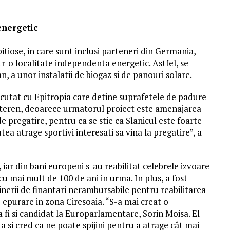
energetic
mbitiose, in care sunt inclusi parteneri din Germania,
r-o localitate independenta energetic. Astfel, se
, a unor instalatii de biogaz si de panouri solare.
iscutat cu Epitropia care detine suprafetele de padure
e teren, deoarece urmatorul proiect este amenajarea
e pregatire, pentru ca se stie ca Slanicul este foarte
tea atrage sportivi interesati sa vina la pregatire”, a
 iar din bani europeni s-au reabilitat celebrele izvoare
u mai mult de 100 de ani in urma. In plus, a fost
inerii de finantari nerambursabile pentru reabilitarea
 epurare in zona Ciresoaia. “S-a mai creat o
 fi si candidat la Europarlamentare, Sorin Moisa. El
a si cred ca ne poate spijini pentru a atrage cât mai