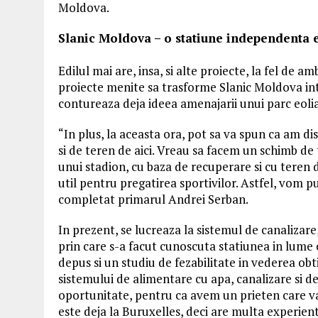
Moldova.
Slanic Moldova – o statiune independenta 
Edilul mai are, insa, si alte proiecte, la fel de a
proiecte menite sa trasforme Slanic Moldova int
contureaza deja ideea amenajarii unui parc eolian
“In plus, la aceasta ora, pot sa va spun ca am d
si de teren de aici. Vreau sa facem un schimb d
unui stadion, cu baza de recuperare si cu teren d
util pentru pregatirea sportivilor. Astfel, vom pu
completat primarul Andrei Serban.
In prezent, se lucreaza la sistemul de canalizare,
prin care s-a facut cunoscuta statiunea in lume c
depus si un studiu de fezabilitate in vederea obt
sistemului de alimentare cu apa, canalizare si de
oportunitate, pentru ca avem un prieten care va
este deja la Buruxelles, deci are multa experient