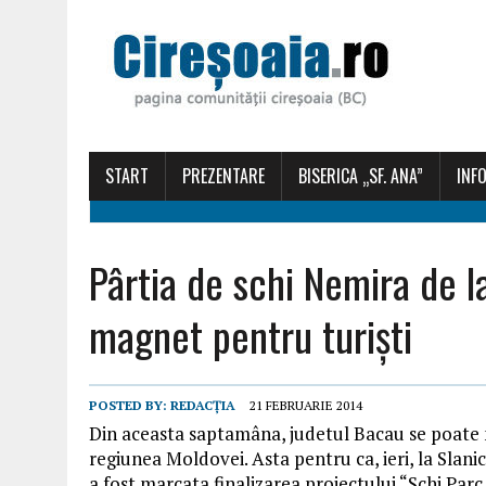
START
PREZENTARE
BISERICA „SF. ANA”
INFO
Pârtia de schi Nemira de l
magnet pentru turiști
POSTED BY:
REDACȚIA
21 FEBRUARIE 2014
Din aceasta saptamâna, judetul Bacau se poate 
regiunea Moldovei. Asta pentru ca, ieri, la Slani
a fost marcata finalizarea proiectului “Schi Par