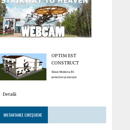
OPTIM EST
CONSTRUCT
Slănic Moldova BC
proiectare și execuție
Detalii
INSTANTANEE CIREȘOIENE