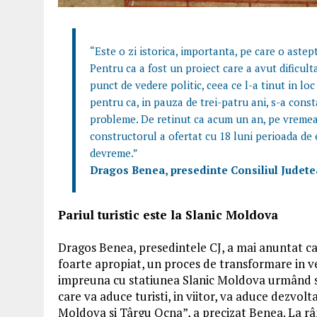
“Este o zi istorica, importanta, pe care o astep
Pentru ca a fost un proiect care a avut dificul
punct de vedere politic, ceea ce l-a tinut in lo
pentru ca, in pauza de trei-patru ani, s-a cons
probleme. De retinut ca acum un an, pe vremea 
constructorul a ofertat cu 18 luni perioada de e
devreme.”
Dragos Benea, presedinte Consiliul Judet
Pariul turistic este la Slanic Moldova
Dragos Benea, presedintele CJ, a mai anuntat ca s
foarte apropiat, un proces de transformare in ve
impreuna cu statiunea Slanic Moldova urmând s
care va aduce turisti, in viitor, va aduce dezvolta
Moldova si Târgu Ocna”, a precizat Benea. La râ