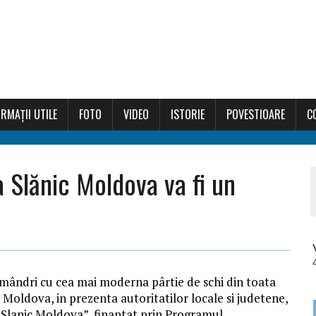
RMAȚII UTILE
FOTO
VIDEO
ISTORIE
POVESTIOARE
C
a Slănic Moldova va fi un
mândri cu cea mai moderna pârtie de schi din toata
c Moldova, in prezenta autoritatilor locale si judetene,
c Slanic Moldova”, finantat prin Programul