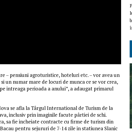
P
l
b
î
are – pensiuni agroturistice, hoteluri etc. – vor avea un
a si un numar mare de locuri de munca ce se vor crea,
 pe intreaga perioada a anului”, a adaugat primarul
dova se afla la Târgul International de Turism de la
 inclusiv prin imaginile facute pârtiei de schi.
ara, sa fie incheiate contracte cu firme de turism din
acau pentru sejururi de 7-14 zile in statiunea Slanic