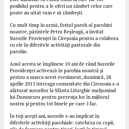
posibilul pentru a le oferi un zâmbet celor care
poate au uitat cum e să zâmbeşti.
Cu mult timp în urmă, fostul paroh al parohiei
noastre, părintele Petru Beşleagă, a invitat
Surorile Provienţei în Cireşoaia pentru a colabora
cu ele în diferitele activităţi pastorale din
parohie.
Anul acesta se împlinesc 10 ani de când Surorile
Providenţei activează în parohia noastră şi
pentru a marca acest eveniment, duminică, 28
aprilie 2013 întreaga comunitate din Ciresoaia s-a
alăturat surorilor la Sfănta Liturghie mulţumind
lui Dumnezeu pentru prezenţa lor în mijlocul
nostru şi pentru tot binele pe care-l fac.
În toţi aceşti ani, surorile s-au implicat în
diferitele activităţi parohiale: cateheza cu copii,