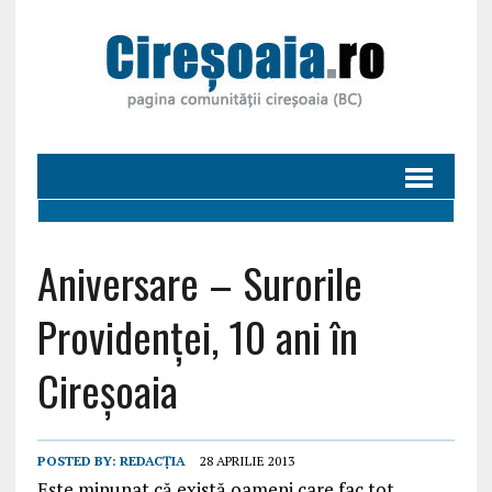
Aniversare – Surorile
Providenței, 10 ani în
Cireșoaia
POSTED BY:
REDACȚIA
28 APRILIE 2013
Este minunat că există oameni care fac tot