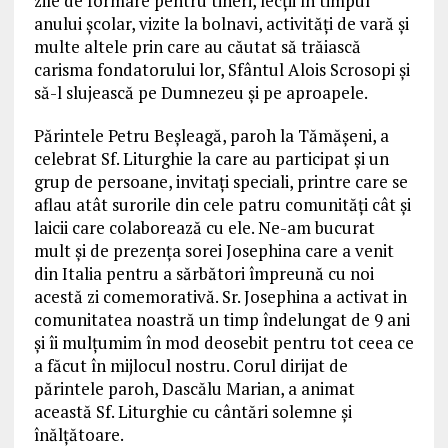
zile de formare pentru tineri, lecţii în timpul
anului şcolar, vizite la bolnavi, activităţi de vară şi
multe altele prin care au căutat să trăiască
carisma fondatorului lor, Sfântul Alois Scrosopi şi
să-l slujească pe Dumnezeu şi pe aproapele.
Părintele Petru Beşleagă, paroh la Tămăşeni, a
celebrat Sf. Liturghie la care au participat şi un
grup de persoane, invitaţi speciali, printre care se
aflau atât surorile din cele patru comunităţi cât şi
laicii care colaborează cu ele. Ne-am bucurat
mult şi de prezenţa sorei Josephina care a venit
din Italia pentru a sărbători împreună cu noi
acestă zi comemorativă. Sr. Josephina a activat in
comunitatea noastră un timp îndelungat de 9 ani
şi îi mulţumim în mod deosebit pentru tot ceea ce
a făcut în mijlocul nostru. Corul dirijat de
părintele paroh, Dascălu Marian, a animat
această Sf. Liturghie cu cântări solemne şi
înălţătoare.