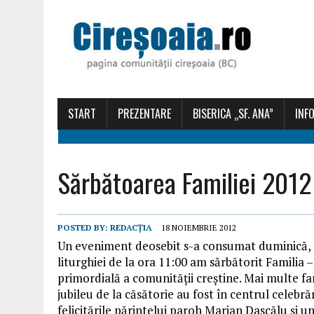
START
PREZENTARE
BISERICA „SF. ANA”
INFO
Sărbătoarea Familiei 2012
POSTED BY:
REDACȚIA
18 NOIEMBRIE 2012
Un eveniment deosebit s-a consumat duminică, 1
liturghiei de la ora 11:00 am sărbătorit Familia –
primordială a comunității creștine. Mai multe fam
jubileu de la căsătorie au fost în centrul celebr
felicitările părintelui paroh Marian Dascălu și u