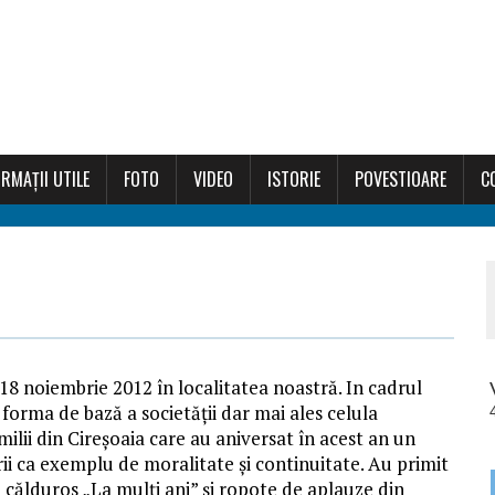
RMAȚII UTILE
FOTO
VIDEO
ISTORIE
POVESTIOARE
C
8 noiembrie 2012 în localitatea noastră. In cadrul
 forma de bază a societății dar mai ales celula
ilii din Cireșoaia care au aniversat în acest an un
ării ca exemplu de moralitate și continuitate. Au primit
n călduros „La mulți ani” și ropote de aplauze din