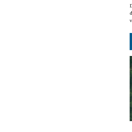
D
d
v