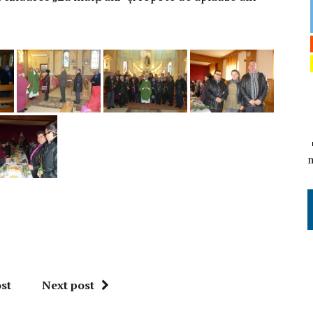
st
Next post