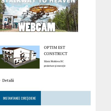
OPTIM EST
CONSTRUCT
Slănic Moldova BC
proiectare și execuție
Detalii
INSTANTANEE CIREȘOIENE