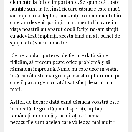
elemente la fel de importante. Se spune că toate
nunțile sunt la fel, însă fiecare căsnicie este unică
iar împlinirea deplină am simțit-o in momentul în
care am devenit părinți. In momentul în care în
viața noastră au aparut două fetițe ne-am simțit
cu adevărat împliniți, acesta fiind un alt punct de
sprijin al căsniciei noastre.
Ele ne-au dat puterea de fiecare dată să ne
ridicăm, să trecem peste orice problemă și să
rămânem împreună. Nimic nu este ușor in viață,
însă cu cât este mai greu și mai abrupt drumul pe
care il parcurgem cu atât satisfacțiile sunt mai
mari.
Astfel, de fiecare dată când căsnicia voastră este
încercată de greutăți nu disperați, luptați,
rămâneți impreună și nu uitați că tocmai
necazurile sunt acelea care vă leagă mai mult.”