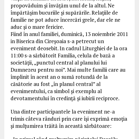
propovăduim şi învăţăm unul de la altul. Ne
împărtăşim bucuriile şi supărările. Relaţiile de
familie ne pot aduce încercări grele, dar ele ne
aduc şi o mare fericire.
Fiind în anul familiei, duminică, 13 noiembrie 2011
in Biserica din Cireșoaia s-a petrecut un
eveniment deosebit. In cadrul Liturghiei de la ora
11:00 s-a sărbătorit Familia, celula de bază a
societății, „punctul central al planului lui
Dumnezeu pentru noi”. Mai multe familii care au
împlinit în acest an o sumă rotundă de la
căsătorie au fost „în planul central” al
evenimentului, ca simbol și exemplu al
devotamentului în credință și iubirii reciproce.
Una dintre participantele la eveniment ne-a
trimis câteva rânduri prin care își exprimă emoția
și mulțumirea trăită în această sărbătoare: