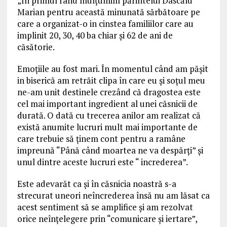
„In primul rând mulțumim părintelui Dascălu
Marian pentru această minunată sărbătoare pe
care a organizat-o in cinstea familiilor care au
implinit 20, 30, 40 ba chiar și 62 de ani de
căsătorie.
Emoțiile au fost mari. În momentul când am pășit
in biserică am retrăit clipa în care eu și soțul meu
ne-am unit destinele crezând că dragostea este
cel mai important ingredient al unei căsnicii de
durată. O dată cu trecerea anilor am realizat că
există anumite lucruri mult mai importante de
care trebuie să ținem cont pentru a ramâne
impreună “Până când moartea ne va despărți” și
unul dintre aceste lucruri este “ increderea”.
Este adevarăt ca și în căsnicia noastră s-a
strecurat uneori neîncrederea însă nu am lăsat ca
acest sentiment să se amplifice și am rezolvat
orice neînțelegere prin “comunicare și iertare”,