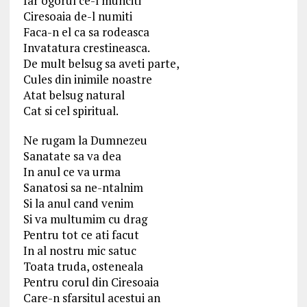
Iar ogorul ce-l munciti
Ciresoaia de-l numiti
Faca-n el ca sa rodeasca
Invatatura crestineasca.
De mult belsug sa aveti parte,
Cules din inimile noastre
Atat belsug natural
Cat si cel spiritual.
Ne rugam la Dumnezeu
Sanatate sa va dea
In anul ce va urma
Sanatosi sa ne-ntalnim
Si la anul cand venim
Si va multumim cu drag
Pentru tot ce ati facut
In al nostru mic satuc
Toata truda, osteneala
Pentru corul din Ciresoaia
Care-n sfarsitul acestui an