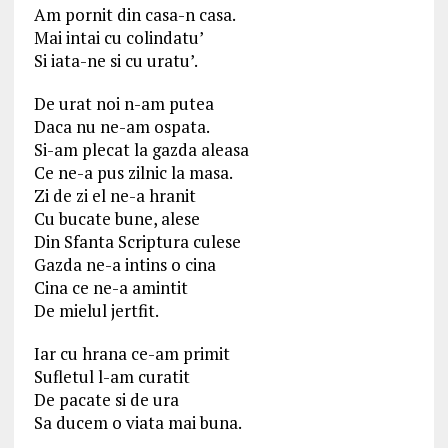
Am pornit din casa-n casa.
Mai intai cu colindatu’
Si iata-ne si cu uratu’.
De urat noi n-am putea
Daca nu ne-am ospata.
Si-am plecat la gazda aleasa
Ce ne-a pus zilnic la masa.
Zi de zi el ne-a hranit
Cu bucate bune, alese
Din Sfanta Scriptura culese
Gazda ne-a intins o cina
Cina ce ne-a amintit
De mielul jertfit.
Iar cu hrana ce-am primit
Sufletul l-am curatit
De pacate si de ura
Sa ducem o viata mai buna.