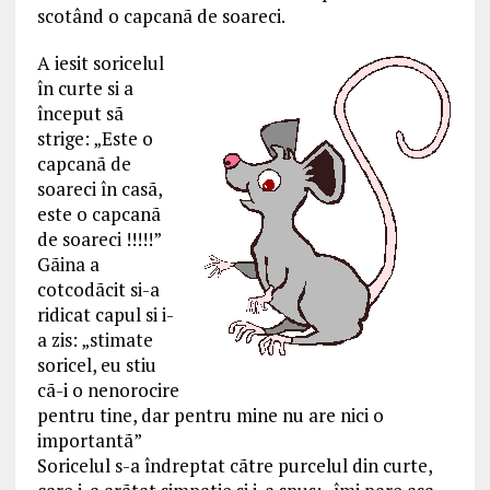
scotând o capcanã de soareci.
A iesit soricelul
în curte si a
început sã
strige: „Este o
capcanã de
soareci în casã,
este o capcanã
de soareci !!!!!”
Gãina a
cotcodãcit si-a
ridicat capul si i-
a zis: „stimate
soricel, eu stiu
cã-i o nenorocire
pentru tine, dar pentru mine nu are nici o
importantã”
Soricelul s-a îndreptat cãtre purcelul din curte,