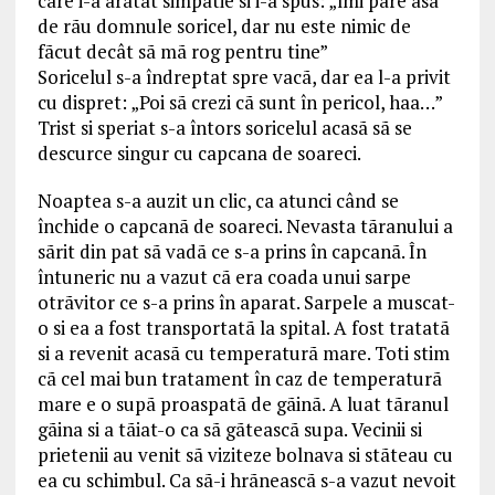
care i-a arãtat simpatie si i-a spus: „îmi pare asa
de rãu domnule soricel, dar nu este nimic de
fãcut decât sã mã rog pentru tine”
Soricelul s-a îndreptat spre vacã, dar ea l-a privit
cu dispret: „Poi sã crezi cã sunt în pericol, haa…”
Trist si speriat s-a întors soricelul acasã sã se
descurce singur cu capcana de soareci.
Noaptea s-a auzit un clic, ca atunci când se
închide o capcanã de soareci. Nevasta tãranului a
sãrit din pat sã vadã ce s-a prins în capcanã. În
întuneric nu a vazut cã era coada unui sarpe
otrãvitor ce s-a prins în aparat. Sarpele a muscat-
o si ea a fost transportatã la spital. A fost tratatã
si a revenit acasã cu temperaturã mare. Toti stim
cã cel mai bun tratament în caz de temperaturã
mare e o supã proaspatã de gãinã. A luat tãranul
gãina si a tãiat-o ca sã gãteascã supa. Vecinii si
prietenii au venit sã viziteze bolnava si stãteau cu
ea cu schimbul. Ca sã-i hrãneascã s-a vazut nevoit