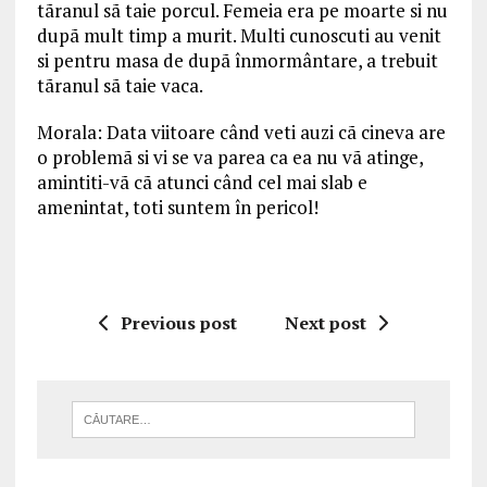
tãranul sã taie porcul. Femeia era pe moarte si nu
dupã mult timp a murit. Multi cunoscuti au venit
si pentru masa de dupã înmormântare, a trebuit
tãranul sã taie vaca.
Morala: Data viitoare când veti auzi cã cineva are
o problemã si vi se va parea ca ea nu vã atinge,
amintiti-vã cã atunci când cel mai slab e
amenintat, toti suntem în pericol!
Previous post
Next post