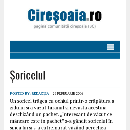
Șoricelul
POSTED BY:
REDACȚIA
26 FEBRUARIE 2006
Un soricel trãgea cu ochiul printr-o crãpãtura a
zidului si a vãzut tãranul si nevasta acestuia
deschizând un pachet. „Interesant de vãzut ce
mâncare este în pachet” s-a gândit soricelul în
sinea lui si s-a cutremurat vãzând perechea