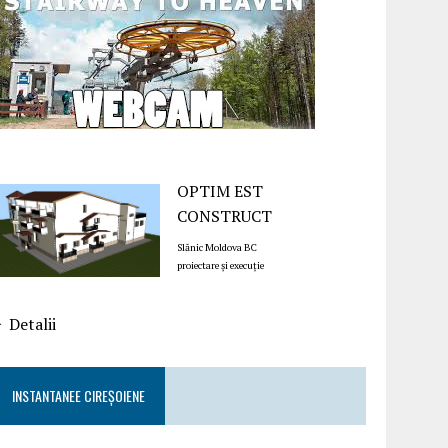
OPTIM EST
CONSTRUCT
Slănic Moldova BC
proiectare și execuție
Detalii
INSTANTANEE CIREȘOIENE