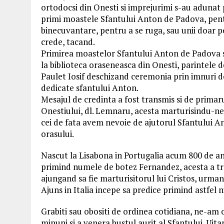
ortodocsi din Onesti si imprejurimi s-au adunat
primi moastele Sfantului Anton de Padova, pent
binecuvantare, pentru a se ruga, sau unii doar p
crede, tacand.
Primirea moastelor Sfantului Anton de Padova 
la biblioteca oraseneasca din Onesti, parintele 
Paulet Iosif deschizand ceremonia prin imnuri d
dedicate sfantului Anton.
Mesajul de credinta a fost transmis si de primar
Onestiului, dl. Lemnaru, acesta marturisindu-ne 
cei de fata avem nevoie de ajutorul Sfantului An
orasului.
Nascut la Lisabona in Portugalia acum 800 de ani,
primind numele de botez Fernandez, acesta a trai
ajungand sa fie marturisitorul lui Cristos, urman
Ajuns in Italia incepe sa predice primind astfe
Grabiti sau obositi de ordinea cotidiana, ne-am o
minuni si a venera bustul aurit al Sfantului. Uita