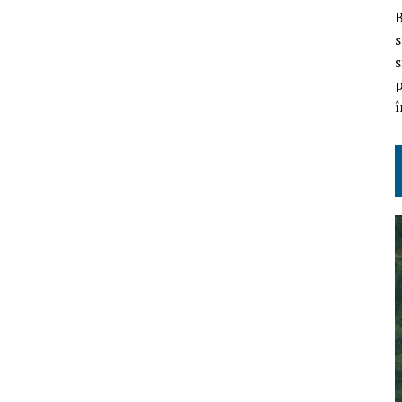
B
s
s
p
î