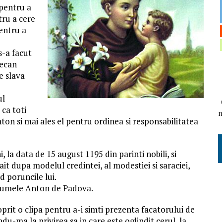
 pentru a
ru a cere
entru a
s-a facut
decan
e slava
ul
ca toti
ton si mai ales el pentru ordinea si responsabilitatea
 la data de 15 august 1195 din parinti nobili, si
t dupa modelul credintei, al modestiei si saraciei,
d poruncile lui.
l numele Anton de Padova.
prit o clipa pentru a-i simti prezenta facatorului de
ndu-ma la privirea sa in care este oglindit cerul, la