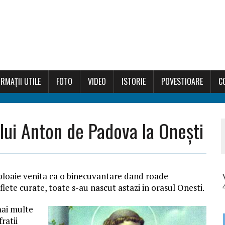
RMAȚII UTILE
FOTO
VIDEO
ISTORIE
POVESTIOARE
C
lui Anton de Padova la Onești
o ploaie venita ca o binecuvantare dand roade
flete curate, toate s-au nascut astazi in orasul Onesti.
mai multe
fratii