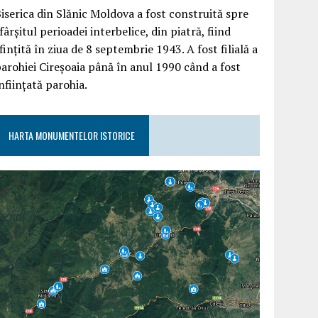
iserica din Slănic Moldova a fost construită spre
fârşitul perioadei interbelice, din piatră, fiind
finţită în ziua de 8 septembrie 1943. A fost filială a
arohiei Cireşoaia până în anul 1990 când a fost
nfiinţată parohia.
HARTA MONUMENTELOR ISTORICE