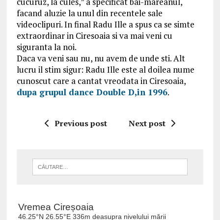
cucuruz, la cules,” a specificat bai-mareanul,
facand aluzie la unul din recentele sale
videoclipuri. In final Radu Ille a spus ca se simte
extraordinar in Ciresoaia si va mai veni cu
siguranta la noi.
Daca va veni sau nu, nu avem de unde sti. Alt
lucru il stim sigur: Radu Ille este al doilea nume
cunoscut care a cantat vreodata in Ciresoaia,
dupa grupul dance Double D,in 1996
.
Previous post
Next post