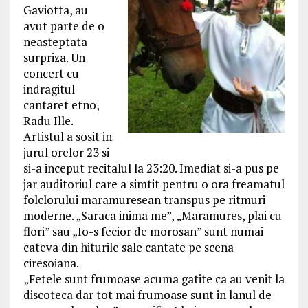
Gaviotta, au
avut parte de o
neasteptata
surpriza. Un
concert cu
indragitul
cantaret etno,
Radu Ille.
Artistul a sosit in
jurul orelor 23 si
si-a inceput recitalul la 23:20. Imediat si-a pus pe
jar auditoriul care a simtit pentru o ora freamatul
folclorului maramuresean transpus pe ritmuri
moderne. „Saraca inima me”, „Maramures, plai cu
flori” sau „Io-s fecior de morosan” sunt numai
cateva din hiturile sale cantate pe scena
ciresoiana.
„Fetele sunt frumoase acuma gatite ca au venit la
discoteca dar tot mai frumoase sunt in lanul de