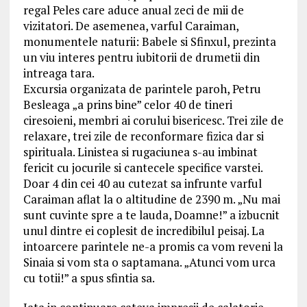
regal Peles care aduce anual zeci de mii de
vizitatori. De asemenea, varful Caraiman,
monumentele naturii: Babele si Sfinxul, prezinta
un viu interes pentru iubitorii de drumetii din
intreaga tara.
Excursia organizata de parintele paroh, Petru
Besleaga „a prins bine” celor 40 de tineri
ciresoieni, membri ai corului bisericesc. Trei zile de
relaxare, trei zile de reconformare fizica dar si
spirituala. Linistea si rugaciunea s-au imbinat
fericit cu jocurile si cantecele specifice varstei.
Doar 4 din cei 40 au cutezat sa infrunte varful
Caraiman aflat la o altitudine de 2390 m. „Nu mai
sunt cuvinte spre a te lauda, Doamne!” a izbucnit
unul dintre ei coplesit de incredibilul peisaj. La
intoarcere parintele ne-a promis ca vom reveni la
Sinaia si vom sta o saptamana. „Atunci vom urca
cu totii!” a spus sfintia sa.