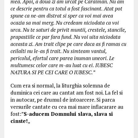
mea. Apoi, a doua zi am urcat pe Caraiman. Nu am
ce descrie pentru ca totul a fost fascinant. Atat pot
spune ca ne-am distrat si sper ca voi mai avea
ocazia sa mai merg. Nu credeam niciodata ca voi
urca. Nu te saturi de privit muntii, crestele, stancile,
prapastiile ce par fara fund. Nu voi uita niciodata
aceasta zi. Am trait clipe pe care daca as fi ramas cu
ceilalti nu le-as fi trait. Nu simteam vantul,
pericolul, efortul care parea inuman uneori. Le
multumesc celor care m-au luat cu ei. IUBESC
NATURA SI PE CEI CARE O IUBESC.
”
Cum era si normal, la liturghia solemna de
duminica cei care au cantat am fost noi. La fel si
in autocar, pe drumul de intoarcere. Si parca
versurile cantate cu cea mai mare inflacarare au
fost:”
S-aducem Domnului slava, slava si
cinste!
„