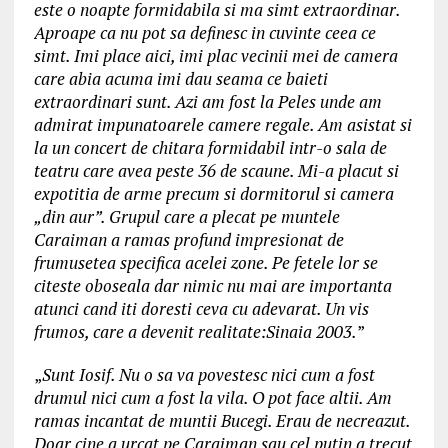
este o noapte formidabila si ma simt extraordinar.
Aproape ca nu pot sa definesc in cuvinte ceea ce
simt. Imi place aici, imi plac vecinii mei de camera
care abia acuma imi dau seama ce baieti
extraordinari sunt. Azi am fost la Peles unde am
admirat impunatoarele camere regale. Am asistat si
la un concert de chitara formidabil intr-o sala de
teatru care avea peste 36 de scaune. Mi-a placut si
expotitia de arme precum si dormitorul si camera
„din aur”. Grupul care a plecat pe muntele
Caraiman a ramas profund impresionat de
frumusetea specifica acelei zone. Pe fetele lor se
citeste oboseala dar nimic nu mai are importanta
atunci cand iti doresti ceva cu adevarat. Un vis
frumos, care a devenit realitate:Sinaia 2003.
”
„
Sunt Iosif. Nu o sa va povestesc nici cum a fost
drumul nici cum a fost la vila. O pot face altii. Am
ramas incantat de muntii Bucegi. Erau de necreazut.
Doar cine a urcat pe Caraiman sau cel putin a trecut