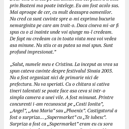
prin Busteni ma poate intelege. Eu am fost acolo sus.
Mai aproape de cer, cu mult deasupra oamenilor.
Nu cred ca sunt cuvinte spre a-mi exprima bucuria
nemarginita pe care am trait-o. Daca cineva mi-ar fi
spus cu o zi inainte unde voi ajunge nu-l credeam.
De fapt nu credeam ca in toata viata mea voi vedea
asa minune. Nu stiu ce as putea sa mai spun. Sunt
profund impresionat.
”
„
Salut, numele meu e Cristina. La inceput as vrea sa
spun cateva cuvinte despre festivalul Sinaia 2003.
Nu a fost organizat nici de primarie nici de
prefectura. Nu va speriati. Cu o chitara si cativa
tineri talentati se poate face asa ceva si intr-o
simpla camera a unei vile. A fost minunat. Printre
concurenti i-am recunoscut pe „Costi Ionita”,
„Angel”, „Ana Maria” sau „Phoenix”. Castigatorul a
fost o surpriza… „Supermarket” cu „Te iubesc”.
Surpriza a fost ca „Supermarket” eram eu cu sora