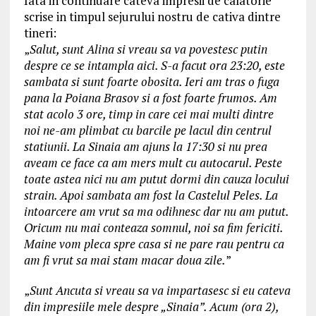
Iata in continuare cateva impresii de calatorie
scrise in timpul sejurului nostru de cativa dintre
tineri:
„
Salut, sunt Alina si vreau sa va povestesc putin
despre ce se intampla aici. S-a facut ora 23:20, este
sambata si sunt foarte obosita. Ieri am tras o fuga
pana la Poiana Brasov si a fost foarte frumos. Am
stat acolo 3 ore, timp in care cei mai multi dintre
noi ne-am plimbat cu barcile pe lacul din centrul
statiunii. La Sinaia am ajuns la 17:30 si nu prea
aveam ce face ca am mers mult cu autocarul. Peste
toate astea nici nu am putut dormi din cauza locului
strain. Apoi sambata am fost la Castelul Peles. La
intoarcere am vrut sa ma odihnesc dar nu am putut.
Oricum nu mai conteaza somnul, noi sa fim fericiti.
Maine vom pleca spre casa si ne pare rau pentru ca
am fi vrut sa mai stam macar doua zile.
”
„
Sunt Ancuta si vreau sa va impartasesc si eu cateva
din impresiile mele despre „Sinaia”. Acum (ora 2),