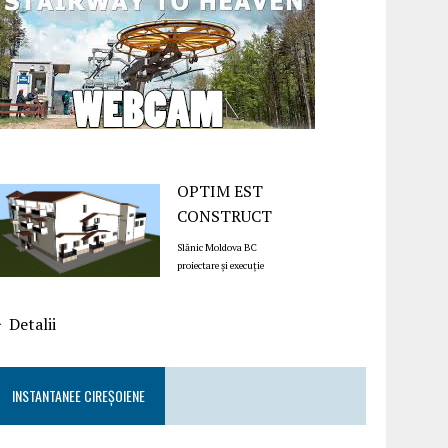
OPTIM EST
CONSTRUCT
Slănic Moldova BC
proiectare și execuție
Detalii
INSTANTANEE CIREȘOIENE