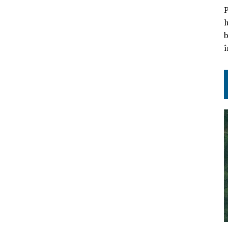
P
l
b
î