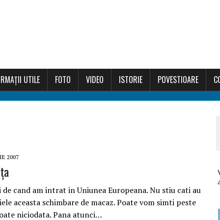
RMAȚII UTILE
FOTO
VIDEO
ISTORIE
POVESTIOARE
C
IE 2007
ța
 de cand am intrat in Uniunea Europeana. Nu stiu cati au
piele aceasta schimbare de macaz. Poate vom simti peste
poate niciodata. Pana atunci…