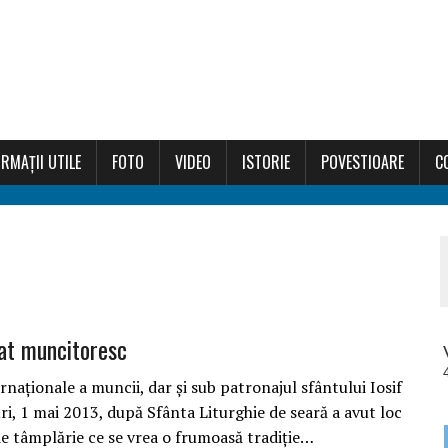
RMAȚII UTILE
FOTO
VIDEO
ISTORIE
POVESTIOARE
C
at muncitoresc
ternaționale a muncii, dar și sub patronajul sfântului Iosif
i, 1 mai 2013, după Sfânta Liturghie de seară a avut loc
e tâmplărie ce se vrea o frumoasă tradiție…