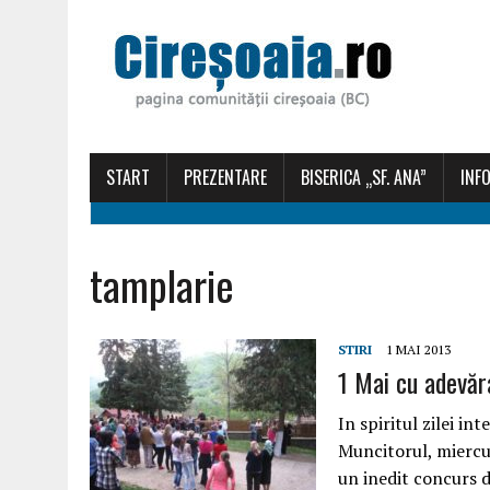
START
PREZENTARE
BISERICA „SF. ANA”
INFO
tamplarie
STIRI
1 MAI 2013
1 Mai cu adevăr
In spiritul zilei in
Muncitorul, miercur
un inedit concurs d