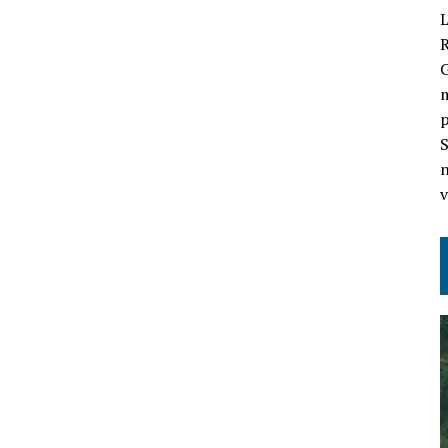
L
G
m
p
S
n
v