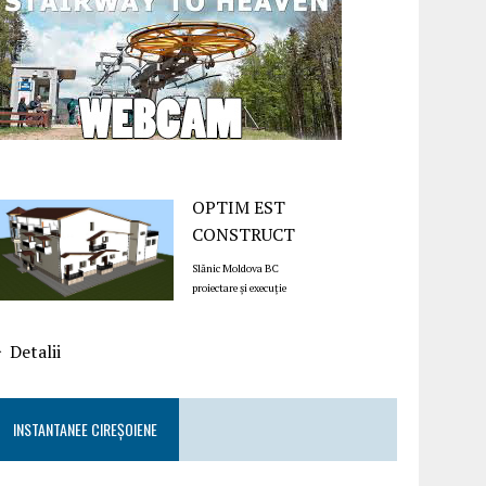
OPTIM EST
CONSTRUCT
Slănic Moldova BC
proiectare și execuție
Detalii
INSTANTANEE CIREȘOIENE