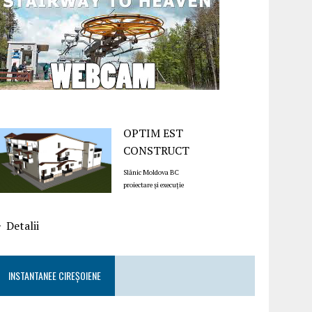
OPTIM EST
CONSTRUCT
Slănic Moldova BC
proiectare și execuție
Detalii
INSTANTANEE CIREȘOIENE