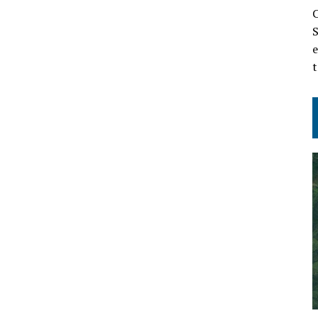
C
S
e
t