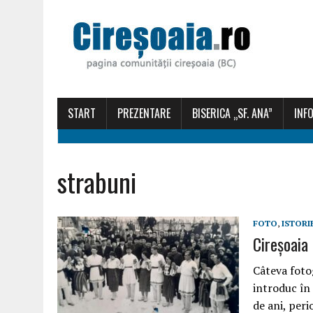
START
PREZENTARE
BISERICA „SF. ANA”
INFO
strabuni
FOTO
,
ISTORI
Cireșoaia 
Câteva fotog
introduc în
de ani, peri