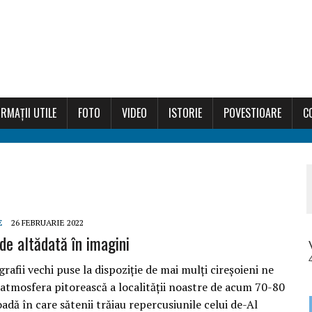
RMAȚII UTILE
FOTO
VIDEO
ISTORIE
POVESTIOARE
C
E
26 FEBRUARIE 2022
de altădată în imagini
rafii vechi puse la dispoziție de mai mulți cireșoieni ne
 atmosfera pitorească a localității noastre de acum 70-80
oadă în care sătenii trăiau repercusiunile celui de-Al