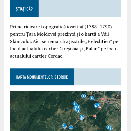
ȘTIAȚI CĂ?
Prima ridicare topografică iosefină (1788–1790)
pentru Țara Moldovei prezintă și o hartă a Văii
Slănicului. Aici se remarcă așezările „Heleshtieu” pe
locul actualului cartier Cireșoaia și „Balan” pe locul
actualului cartier Cerdac.
HARTA MONUMENTELOR ISTORICE