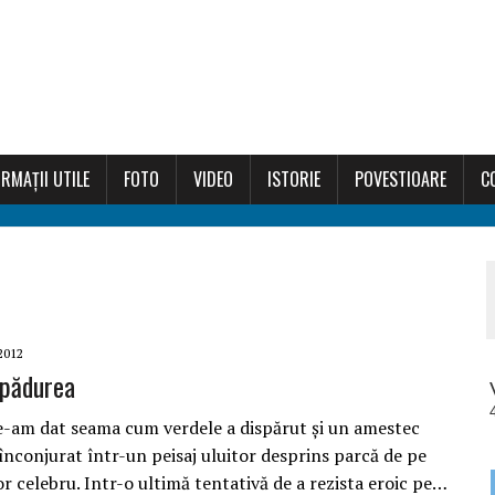
RMAȚII UTILE
FOTO
VIDEO
ISTORIE
POVESTIOARE
C
2012
 pădurea
e-am dat seama cum verdele a dispărut și un amestec
înconjurat într-un peisaj uluitor desprins parcă de pe
or celebru. Intr-o ultimă tentativă de a rezista eroic pe…