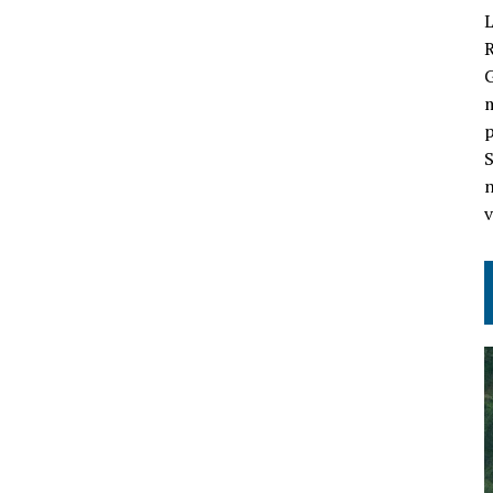
L
G
m
p
S
n
v