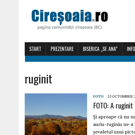
START
PREZENTARE
BISERICA „SF. ANA”
INFO
ruginit
FOTO
25 OCTOMBRIE 
FOTO: A ruginit
Și aproape că nu n
auriu-ruginiu ne-a 
șevaletul unui pict