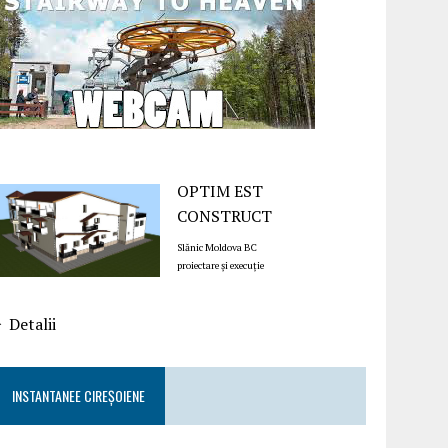
OPTIM EST
CONSTRUCT
Slănic Moldova BC
proiectare și execuție
Detalii
INSTANTANEE CIREȘOIENE