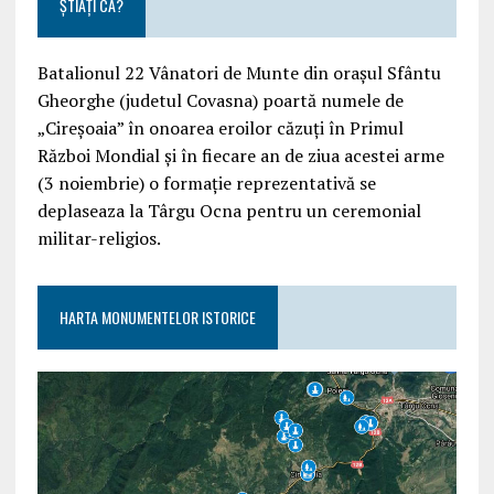
ȘTIAȚI CĂ?
Batalionul 22 Vânatori de Munte din orașul Sfântu
Gheorghe (judetul Covasna) poartă numele de
„Cireșoaia” în onoarea eroilor căzuți în Primul
Război Mondial și în fiecare an de ziua acestei arme
(3 noiembrie) o formație reprezentativă se
deplaseaza la Târgu Ocna pentru un ceremonial
militar-religios.
HARTA MONUMENTELOR ISTORICE