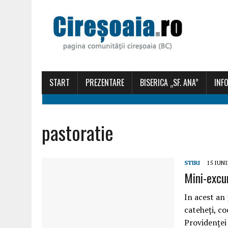
START
PREZENTARE
BISERICA „SF. ANA”
INFO
pastoratie
STIRI
15 IUNI
Mini-excu
In acest an 
cateheți, co
Providenței 