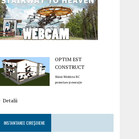
OPTIM EST
CONSTRUCT
Slănic Moldova BC
proiectare și execuție
Detalii
INSTANTANEE CIREȘOIENE