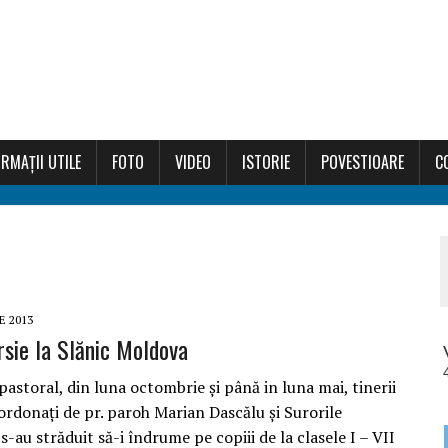
RMAȚII UTILE
FOTO
VIDEO
ISTORIE
POVESTIOARE
C
E 2013
rsie la Slănic Moldova
pastoral, din luna octombrie și până in luna mai, tinerii
ordonați de pr. paroh Marian Dascălu și Surorile
s-au străduit să-i îndrume pe copiii de la clasele I – VII