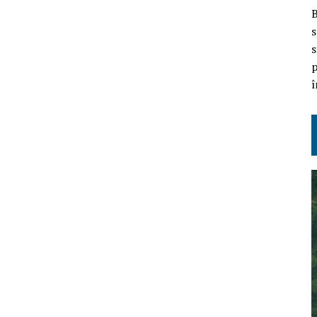
B
s
s
p
î