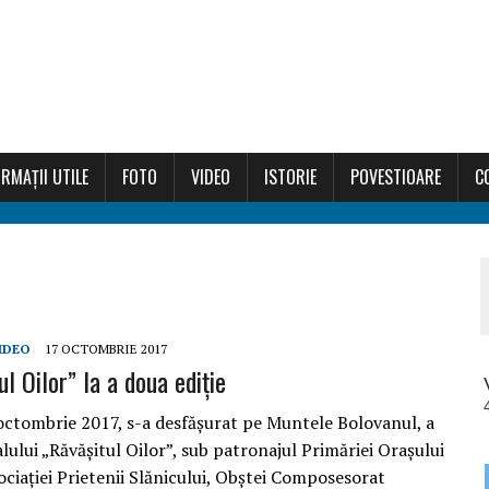
RMAȚII UTILE
FOTO
VIDEO
ISTORIE
POVESTIOARE
C
IDEO
17 OCTOMBRIE 2017
l Oilor” la a doua ediție
octombrie 2017, s-a desfășurat pe Muntele Bolovanul, a
alului „Răvășitul Oilor”, sub patronajul Primăriei Orașului
ciației Prietenii Slănicului, Obștei Composesorat