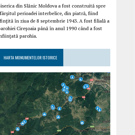
iserica din Slănic Moldova a fost construită spre
fârşitul perioadei interbelice, din piatră, fiind
finţită în ziua de 8 septembrie 1943. A fost filială a
arohiei Cireşoaia până în anul 1990 când a fost
nfiinţată parohia.
HARTA MONUMENTELOR ISTORICE