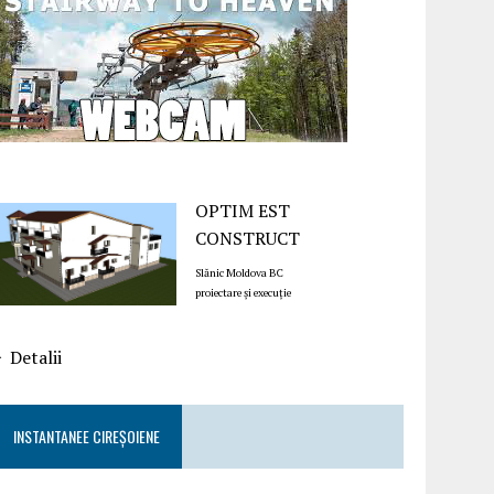
OPTIM EST
CONSTRUCT
Slănic Moldova BC
proiectare și execuție
Detalii
INSTANTANEE CIREȘOIENE