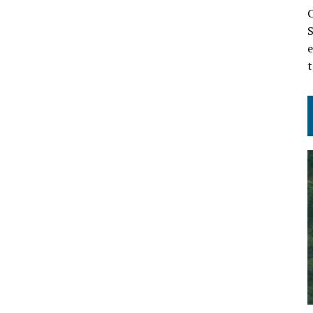
C
S
e
t