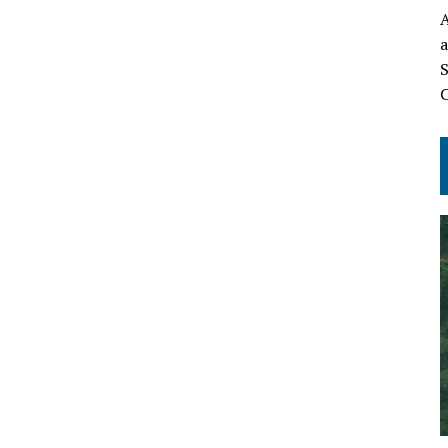
A
a
S
C