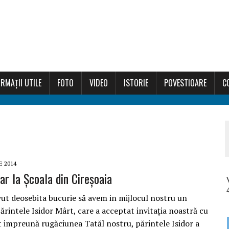
RMAȚII UTILE
FOTO
VIDEO
ISTORIE
POVESTIOARE
C
E 2014
nar la Școala din Cireșoaia
vut deosebita bucurie să avem in mijlocul nostru un
ărintele Isidor Mârt, care a acceptat invitația noastră cu
 impreună rugăciunea Tatăl nostru, părintele Isidor a