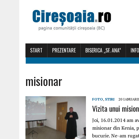
START
PREZENTARE
BISERICA „SF. ANA”
INFO
misionar
FOTO
,
STIRI
20 IANUARI
Vizita unui misio
Joi, 16.01.2014 am a
misionar din Kenia, p
bucurie. Ne-am rugat