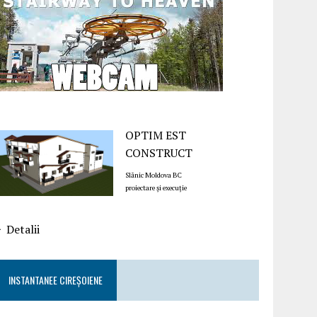
OPTIM EST
CONSTRUCT
Slănic Moldova BC
proiectare și execuție
Detalii
INSTANTANEE CIREȘOIENE