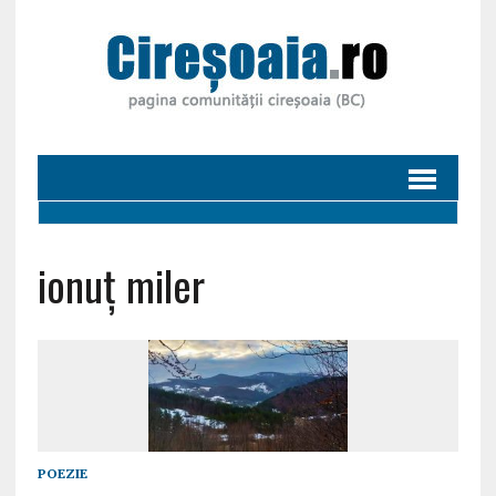
ionuț miler
POEZIE