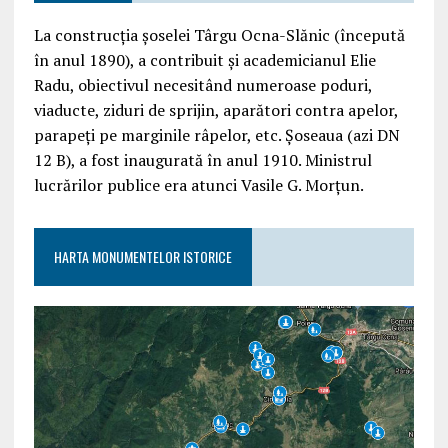
La construcția șoselei Târgu Ocna-Slănic (începută
în anul 1890), a contribuit și academicianul Elie
Radu, obiectivul necesitând numeroase poduri,
viaducte, ziduri de sprijin, aparători contra apelor,
parapeți pe marginile râpelor, etc. Șoseaua (azi DN
12 B), a fost inaugurată în anul 1910. Ministrul
lucrărilor publice era atunci Vasile G. Morțun.
HARTA MONUMENTELOR ISTORICE