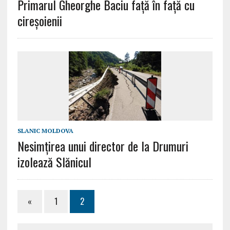
Primarul Gheorghe Baciu față în față cu
cireșoienii
SLANIC MOLDOVA
Nesimţirea unui director de la Drumuri
izolează Slănicul
«
1
2