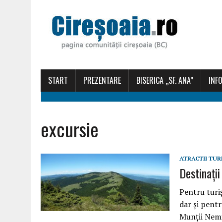
START
PREZENTARE
BISERICA „SF. ANA”
INFO
excursie
ATRACTII TUR
Destinaţi
Pentru turiş
dar şi pent
Munţii Nemir