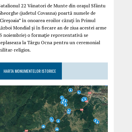
atalionul 22 Vânatori de Munte din orașul Sfântu
Gheorghe (judetul Covasna) poartă numele de
Cireșoaia” în onoarea eroilor căzuți în Primul
ăzboi Mondial și în fiecare an de ziua acestei arme
3 noiembrie) o formație reprezentativă se
deplaseaza la Târgu Ocna pentru un ceremonial
ilitar-religios.
HARTA MONUMENTELOR ISTORICE