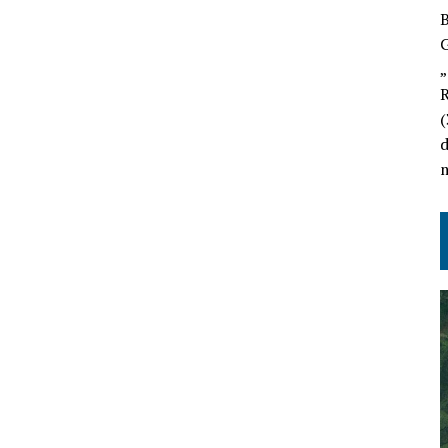
B
„
R
(
m