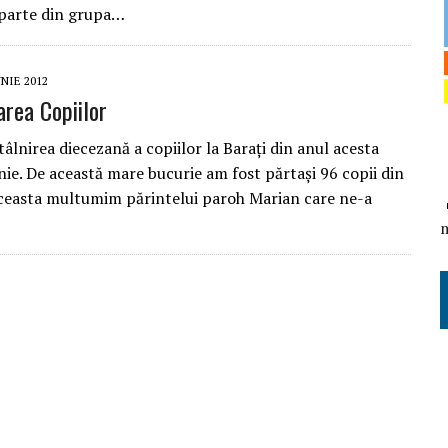
parte din grupa…
UNIE 2012
area Copiilor
âlnirea diecezană a copiilor la Barați din anul acesta
nie. De această mare bucurie am fost părtași 96 copii din
aceasta multumim părintelui paroh Marian care ne-a