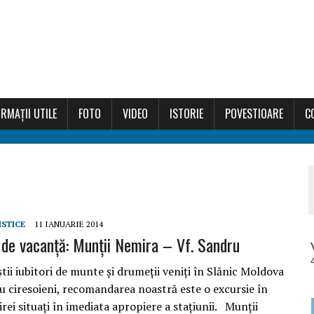
RMAȚII UTILE
FOTO
VIDEO
ISTORIE
POVESTIOARE
C
ISTICE
11 IANUARIE 2014
i de vacanţă: Munţii Nemira – Vf. Sandru
tii iubitori de munte şi drumeţii veniţi în Slănic Moldova
ru ciresoieni, recomandarea noastră este o excursie în
ei situaţi în imediata apropiere a staţiunii. Munţii