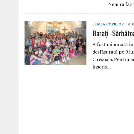
Nemira fac 
LUMEA COPIILOR
9 I
Barați -Sărbăto
A fost minunată înt
desfășurată pe 9 iu
Cireșoaia. Pentru 
înscris…