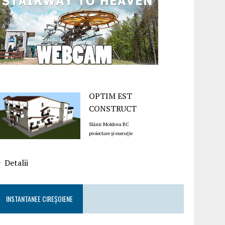
OPTIM EST
CONSTRUCT
Slănic Moldova BC
proiectare și execuție
Detalii
INSTANTANEE CIREȘOIENE