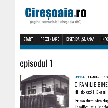
START
PREZENTARE
BISERICA „SF. ANA”
INFO
episodul 1
SERIAL
1 IANUARIE 20
O FAMILIE BINE
dl. dascăl Carol
Prima duminica dupa
Familie: Isus, Maria