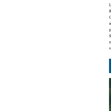
L
G
m
p
S
n
v