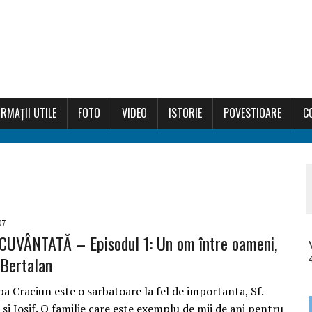
RMAȚII UTILE
FOTO
VIDEO
ISTORIE
POVESTIOARE
C
07
CUVÂNTATĂ – Episodul 1: Un om între oameni,
 Bertalan
 Craciun este o sarbatoare la fel de importanta, Sf.
 si Iosif. O familie care este exemplu de mii de ani pentru