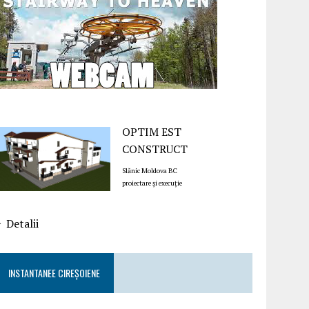
OPTIM EST
CONSTRUCT
Slănic Moldova BC
proiectare și execuție
Detalii
INSTANTANEE CIREȘOIENE