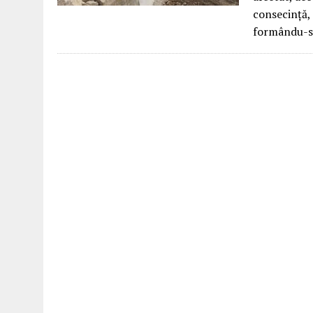
consecință, 
formându-se