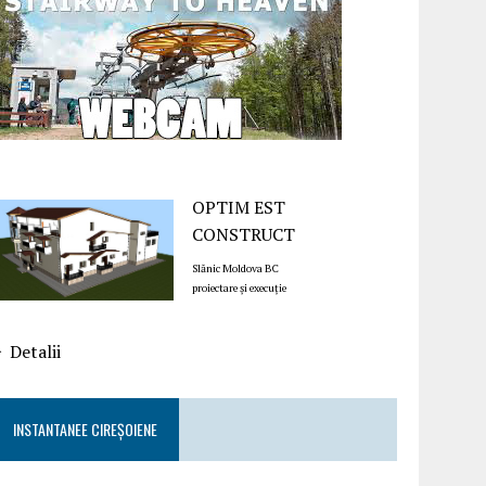
OPTIM EST
CONSTRUCT
Slănic Moldova BC
proiectare și execuție
Detalii
INSTANTANEE CIREȘOIENE