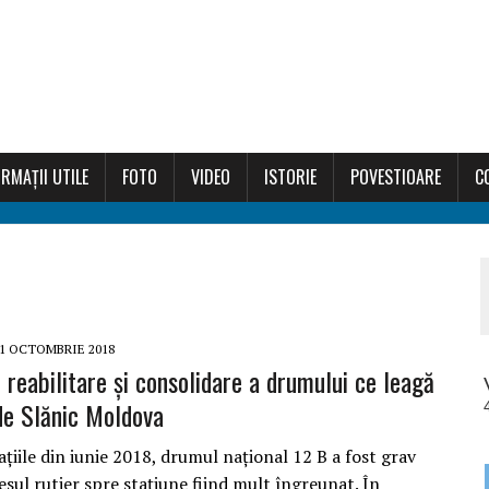
RMAȚII UTILE
FOTO
VIDEO
ISTORIE
POVESTIOARE
C
1 OCTOMBRIE 2018
 reabilitare și consolidare a drumului ce leagă
de Slănic Moldova
țiile din iunie 2018, drumul național 12 B a fost grav
esul rutier spre stațiune fiind mult îngreunat. În