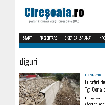
START
PREZENTARE
BISERICA „SF. ANA”
INFO
diguri
FOTO
,
STIRI
Lucrări de
Tg. Ocna 
După inunda
afectat, acc